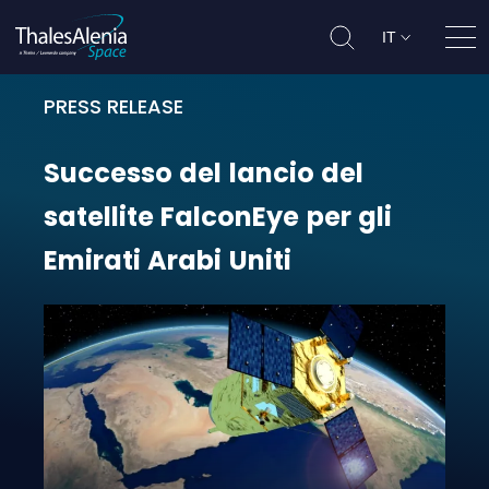
IT
Apri
PRESS RELEASE
Successo del lancio del satellite F
Successo
del
lancio
del
satellite
FalconEye
per
gli
Emirati
Arabi
Uniti