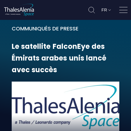
FR
Ouvr
COMMUNIQUÉS DE PRESSE
Le satellite FalconEye des Émirats
Le
satellite
FalconEye
des
Émirats
arabes
unis
lancé
avec
succès