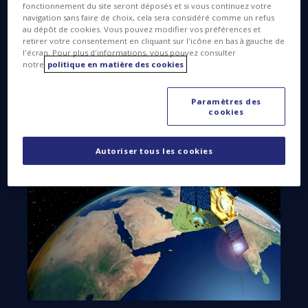
avec succès la nuit dernière depuis le port spatial
fonctionnement du site seront déposés et si vous continuez votre
européen (CSG) de Kourou, en Guyane, par une
navigation sans faire de choix, cela sera considéré comme un refus
au dépôt de cookies. Vous pouvez modifier vos préférences et
fusée Arianespace Soyouz.
retirer votre consentement en cliquant sur l'icône en bas à gauche de
l'écran. Pour plus d'informations, vous pouvez consulter
Détenu et exploité par les Émirats arabes unis,
notre
politique en matière des cookies
FalconEye a été développé par Airbus Defence and
Space et Thales Alenia Space en tant que co-
Paramètres des
prestataires.
cookies
Autoriser tous les cookies