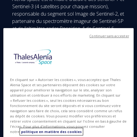
Sentinel-3 (4 satellites pour chaque mission),
responsable du segment sol Image de Sentinel-2, et
partenaire du spectromètre imageur de Sentinel-5P
et de l’altimètre-radar Poseidon-4 de Sentinel-6.
Continuer sans accepter
Thales Alenia Space a également été sélectionnée
pour cinq des six nouvelles missions Copernicus
Expansion, trois en tant que maître d’œuvre - CIMR,
ROSE-L et CHIME - et deux comme responsable de
la fourniture des charges utiles - CO2M et CRISTAL.
Ces nouveaux satellites mesureront le dioxyde de
En cliquant sur « Autoriser les cookies », vous acceptez que Thales
carbone atmosphérique produit par l’activité
Alenia Space et ses partenaires déposent des cookies sur votre
appareil pour améliorer la navigation sur le site, analyser son
humaine, sonderont la banquise et la neige la
utilisation et contribuer à nos efforts de marketing. En cliquant sur
recouvrant, soutiendront de nouveaux services
« Refuser les cookies », seul les cookies nécessaires au bon
optimisés d’aide à la gestion durable de l’agriculture
fonctionnement du site seront déposés et si vous continuez votre
navigation sans faire de choix, cela sera considéré comme un refus
et de la biodiversité, observeront la température et
au dépôt de cookies. Vous pouvez modifier vos préférences et
la salinité de la surface des océans et la densité de
retirer votre consentement en cliquant sur l'icône en bas à gauche de
l'écran. Pour plus d'informations, vous pouvez consulter
la banquise, et soutiendront les services de
notre
politique en matière des cookies
surveillance des terres et la gestion des urgences.