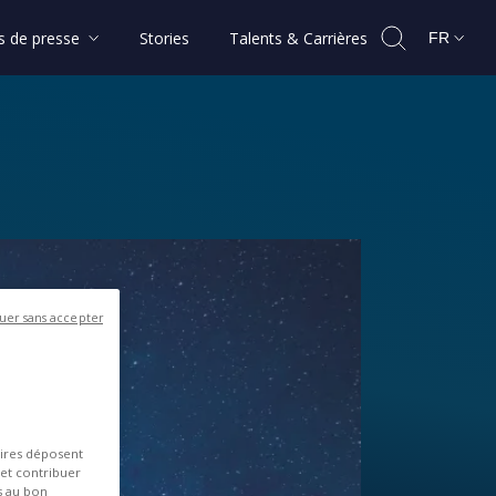
 de presse
Stories
Talents & Carrières
FR
uer sans accepter
aires déposent
 et contribuer
es au bon