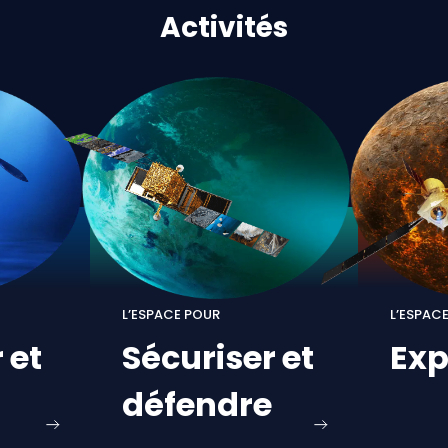
Activités
L’ESPACE POUR
L’ESPAC
r
et
Sécuriser
et
Exp
défendre