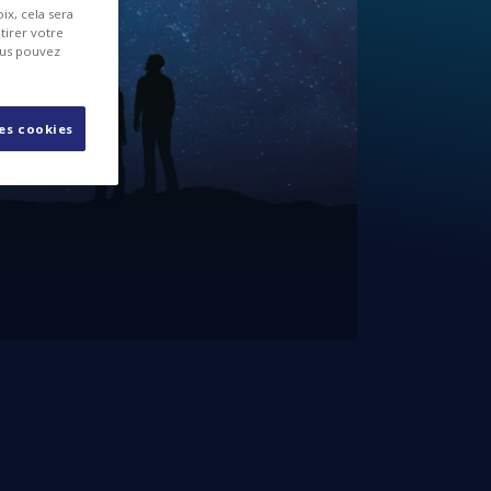
ix, cela sera
tirer votre
 Space for Life
ous pouvez
les cookies