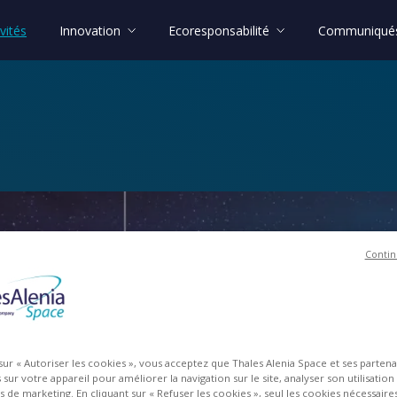
vités
Innovation
Ecoresponsabilité
Communiqués
Contin
 sur « Autoriser les cookies », vous acceptez que Thales Alenia Space et ses parten
sur votre appareil pour améliorer la navigation sur le site, analyser son utilisation
ts de marketing. En cliquant sur « Refuser les cookies », seul les cookies nécessair