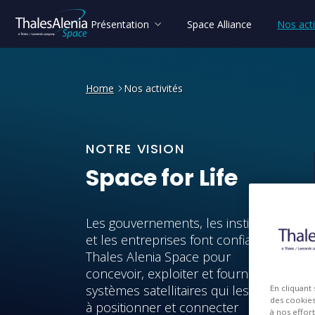
Présentation
Space Alliance
Nos acti
Home
Nos activités
NOTRE VISION
Space
for
Life
Les gouvernements, les institutions
et les entreprises font confiance à
Thales Alenia Space pour
concevoir, exploiter et fournir des
systèmes satellitaires qui les aident
En cliquant
des cookies 
à positionner et connecter
à nos effor