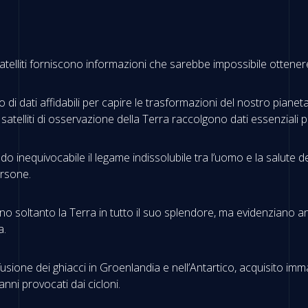
satelliti forniscono informazioni che sarebbe impossibile ottenere
no di dati affidabili per capire le trasformazioni del nostro pian
, i satelliti di osservazione della Terra raccolgono dati essenziali 
inequivocabile il legame indissolubile tra l’uomo e la salute del
ersone.
ano soltanto la Terra in tutto il suo splendore, ma evidenziano a
a.
fusione dei ghiacci in Groenlandia e nell’Antartico, acquisito imma
nni provocati dai cicloni.