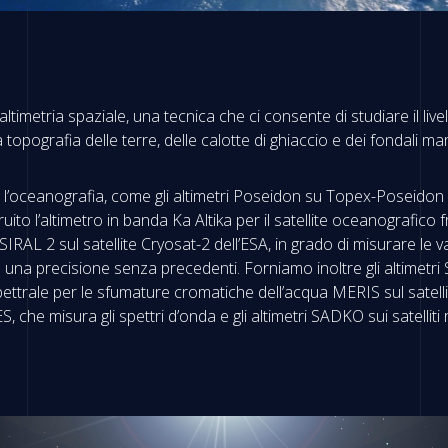
timetria spaziale, una tecnica che ci consente di studiare il live
 la topografia delle terre, delle calotte di ghiaccio e dei fondali mar
 l’oceanografia, come gli altimetri Poseidon su Topex-Poseidon e
to l’altimetro in banda Ka Altika per il satellite oceanografico
IRAL 2 sul satellite Cryosat-2 dell’ESA, in grado di misurare le va
n una precisione senza precedenti. Forniamo inoltre gli altimetri 
ettrale per le sfumature cromatiche dell’acqua MERIS sul satelli
, che misura gli spettri d’onda e gli altimetri SADKO sui satelliti