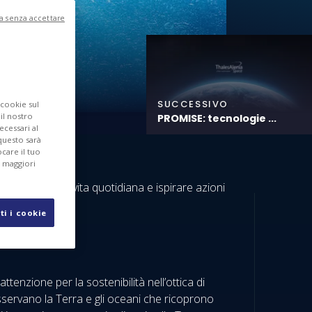
a senza accettare
SUCCESSIVO
 cookie sul
 il nostro
PROMISE: tecnologie ...
ecessari al
questo sarà
care il tuo
r maggiori
ni nella nostra vita quotidiana e ispirare azioni
ti i cookie
enzione per la sostenibilità nell’ottica di
 osservano la Terra e gli oceani che ricoprono