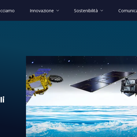
acciamo
Innovazione
Sostenibilità
Comunica
 oceani
li