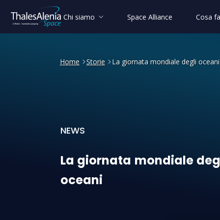
Chi siamo
Space Alliance
Cosa f
Home
Storie
La giornata mondiale degli oceani
NEWS
La giornata mondiale degli
La
giornata
mondiale
deg
oceani