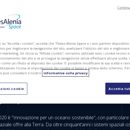
Continu
c su "Accetta i cookie", accetta che Thales Alenia Space e i suoi partner depositino
ivo per migliorare la navigazione del sito, analizzare l'utilizzo del sito e migliorare
marketing. Se clicca su "Rifiuta cookie", verranno utilizzati solo i cookie tecnici n
nzionamento del sito e se prosegue la navigazione senza effettuare alcuna scelta, 
come un rifiuto al deposito dei cookie. E' possibile modificare la sua scelta e revo
ilizzando l'icona di impostazione dei cookie in basso a sinistra dello schermo. Pe
i può consultare il nostro
informativa sulla privacy
ni, istituita dalle Nazioni unite per celebrare il ruolo degli ocea
a sfruttarne le risorse in modo sostenibile.
zioni cookie
Accetta tut
 preciso possibile
20 è "Innovazione per un oceano sostenibile", con particolare att
paziale offre alla Terra. Da oltre cinquant’anni i sistemi spaziali