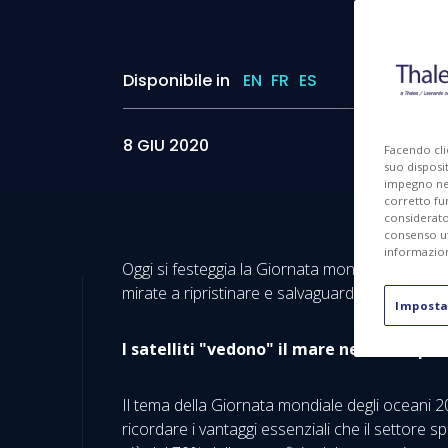
Disponibile in
EN
FR
ES
8 GIU 2020
Facendo cli
suo disposit
impegno nel 
corretto fu
considerato 
consenso ut
informazion
Oggi si festeggia la Giornata mondiale degli ocea
mirate a ripristinare e salvaguardare il mare e 
Imposta
I satelliti "vedono" il mare nel modo più
Il tema della Giornata mondiale degli oceani 20
ricordare i vantaggi essenziali che il settore s