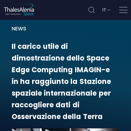
IT
Apri
NEWS
Il carico utile di dimostrazione d
Il
carico
utile
di
dimostrazione
dello
Space
Edge
Computing
IMAGIN-e
in
ha
raggiunto
la
Stazione
spaziale
internazionale
per
raccogliere
dati
di
Osservazione
della
Terra