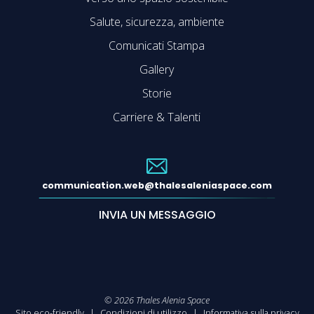
Salute, sicurezza, ambiente
Comunicati Stampa
Gallery
Storie
Carriere & Talenti
communication.web@thalesaleniaspace.com
INVIA UN MESSAGGIO
©
2026
Thales Alenia Space
Sito eco-friendly
Condizioni di utilizzo
Informativa sulla privacy