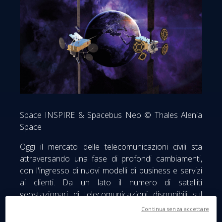
Space INSPIRE & Spacebus Neo © Thales Alenia
Space
Oggi il mercato delle telecomunicazioni civili sta
attraversando una fase di profondi cambiamenti,
con l'ingresso di nuovi modelli di business e servizi
ai clienti. Da un lato il numero di satelliti
geostazionari di telecomunicazioni disponibili sul
mercato commerciale accessibile sta diminuendo.
Continua senza accettare
Dall'altro, nuovi attori propongono mega-