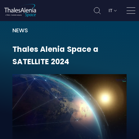
IT
Apri
NEWS
Thales Alenia Space a SATELLITE 2
Thales
Alenia
Space
a
SATELLITE
2024