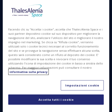
costellazioni. In questo contesto, gli operatori
satellitari si apprestano, a loro volta, ad adattare e
reinventare i loro modelli di business. La sfida che
un prime contractor deve porsi è quindi come
mantenere la propria posizione di primo piano in un
Facendo clic su "Accetta i cookie", accetta che Thales Alenia Space e i
contesto che cambia così rapidamente. La risposta
suoi partner depositino cookie sul suo dispositivo per migliorare la
navigazione del sito, analizzare l'utilizzo del sito e migliorare il nostro
è semplice: occorre continuare a innovare per
impegno nel marketing. Se clicca su "Rifiuta cookie", verranno
distinguersi dalla concorrenza, sfruttare la propria
utilizzati solo i cookie tecnici necessari al corretto funzionamento
del sito e se prosegue la navigazione senza effettuare alcuna scelta,
comprovata esperienza per rimanere sempre
questo sarà considerato come un rifiuto al deposito dei cookie. E'
credibili, affidabili, agili e incentrati sui clienti, in grado
possibile modificare la sua scelta e revocare il tuo consenso
di comprendere l'evoluzione delle esigenze
utilizzando l'icona di impostazione dei cookie in basso a sinistra dello
schermo. Per maggiori informazioni può consultare il nostro
commerciali, introdurre nuove tecnologie,
informativa sulla privacy
accelerare le partnership con l'ecosistema spaziale,
in particolare le PMI e le startup, mettendosi
Impostazioni cookie
costantemente in discussione e soprattutto dando
prova di adattabilità.
Accetta tutti i cookie
Le esigenze attuali del mercato delle
telecomunicazioni