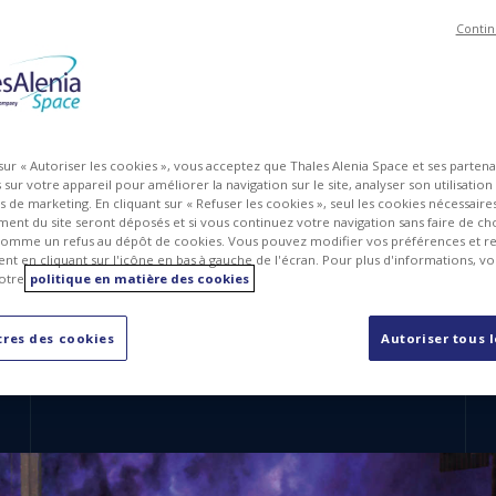
Contin
 sur « Autoriser les cookies », vous acceptez que Thales Alenia Space et ses parten
sur votre appareil pour améliorer la navigation sur le site, analyser son utilisation
ts de marketing. En cliquant sur « Refuser les cookies », seul les cookies nécessair
ent du site seront déposés et si vous continuez votre navigation sans faire de cho
omme un refus au dépôt de cookies. Vous pouvez modifier vos préférences et re
t en cliquant sur l'icône en bas à gauche de l'écran. Pour plus d'informations, v
otre
politique en matière des cookies
sentera ses toutes dernières technologies dédiées aux syst
ite 2024 qui se tiendra au centre des congrès de Washington, DC
res des cookies
Autoriser tous 
tion