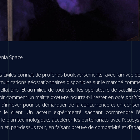
enia Space
s civiles connaît de profonds bouleversements, avec l’arrivée 
mmunications géostationnaires disponibles sur le marché commerc
tions. Et au milieu de tout cela, les opérateurs de satellites
oir comment un maître d’œuvre pourra-t-il rester en
pole positi
ant d’innover pour se démarquer de la concurrence et en conserva
sur le client. Un acteur expérimenté sachant comprendre l
e plan technologique, accélérer les partenariats avec l’écosys
t, par-dessus tout, en faisant preuve de combativité et d’adapt