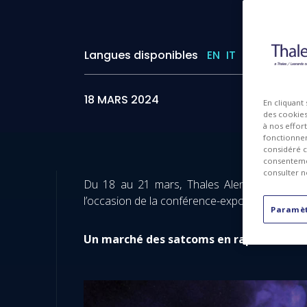
Langues disponibles
EN
IT
18 MARS 2024
En cliquant
des cookies 
à nos effor
fonctionnem
considéré c
consentemen
consulter n
Du 18 au 21 mars, Thales Alenia Space pré
l’occasion de la conférence-exposition Satell
Paramèt
Un marché des satcoms en rapide évolu