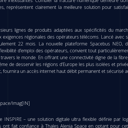
oire inexistantes. Combler la fracture numérique demeure don
ues, représentent clairement la meilleure solution pour sati
usieurs lignes de produits adaptées aux spécificités du mar
exigences régionales des opérateurs télécoms. Lancé avec su
seulement 22 mois. La nouvelle plateforme Spacebus NEO, d
flexibilité d’emploi des opérateurs, convient tout particulièreme
 travers le monde. En offrant une connectivité digne de la fib
me de desservir les régions d’Europe les plus isolées et privé
, fournira un accès internet haut débit permanent et sécurisé aux 
pace/Imag[IN]
INSPIRE – une solution digitale ultra flexible définie par lo
 ont fait confiance à Thales Alenia Space en optant pour cett