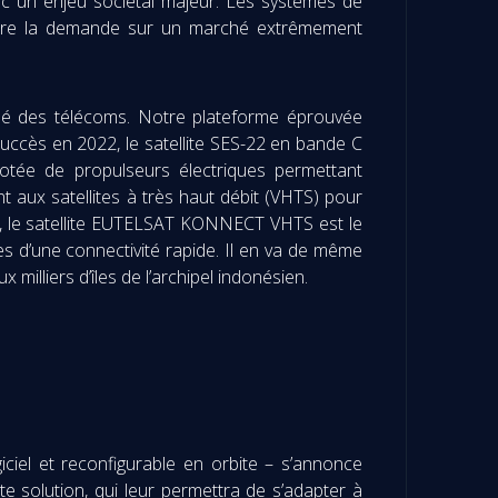
c un enjeu sociétal majeur. Les systèmes de
sfaire la demande sur un marché extrêmement
ché des télécoms. Notre plateforme éprouvée
ccès en 2022, le satellite SES-22 en bande C
otée de propulseurs électriques permettant
nt aux satellites à très haut débit (VHTS) pour
re, le satellite EUTELSAT KONNECT VHTS est le
es d’une connectivité rapide. Il en va de même
milliers d’îles de l’archipel indonésien.
giciel et reconfigurable en orbite – s’annonce
e solution, qui leur permettra de s’adapter à