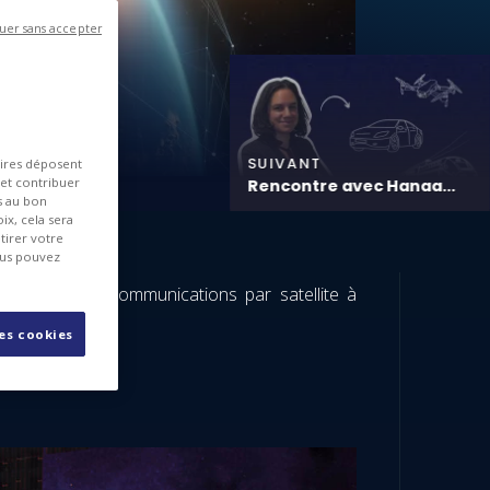
uer sans accepter
SUIVANT
aires déposent
 et contribuer
Rencontre avec Hanaa...
es au bon
ix, cela sera
tirer votre
ous pouvez
èmes de télécommunications par satellite à
.
les cookies