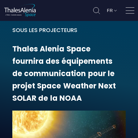
FR
Ouvr
SOUS LES PROJECTEURS
Thales Alenia Space fournira des
Thales
Alenia
Space
fournira
des
équipements
de
communication
pour
le
projet
Space
Weather
Next
SOLAR
de
la
NOAA