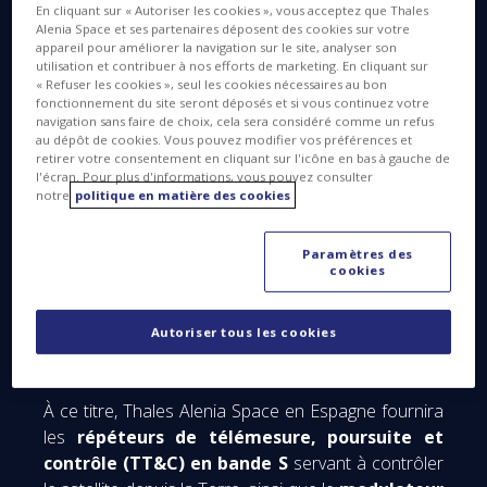
Observations at L1 to Advance Readiness)
,
En cliquant sur « Autoriser les cookies », vous acceptez que Thales
actuellement développé par le Goddard Space
Alenia Space et ses partenaires déposent des cookies sur votre
appareil pour améliorer la navigation sur le site, analyser son
Flight Center (GSFC) de la NASA à Greenbelt, dans
utilisation et contribuer à nos efforts de marketing. En cliquant sur
le Maryland, dans le cadre du programme
Space
« Refuser les cookies », seul les cookies nécessaires au bon
Weather Next de la NOAA (National Oceanic and
fonctionnement du site seront déposés et si vous continuez votre
navigation sans faire de choix, cela sera considéré comme un refus
Atmospheric Administration) américaine
. Le projet
au dépôt de cookies. Vous pouvez modifier vos préférences et
SOLAR se compose de deux satellites
retirer votre consentement en cliquant sur l'icône en bas à gauche de
l'écran. Pour plus d'informations, vous pouvez consulter
d’observation, SOLAR-A et SOLAR-B, qui seront
notre
politique en matière des cookies
lancés indépendamment l’un de l’autre.
Conjointement avec le satellite SWFO-L1 (Space
Paramètres des
Weather Follow On - Lagrange 1), ils assureront la
cookies
permanence nécessaire pour permettre au Space
Weather Prediction Center (SWPC) de la NOAA
Autoriser tous les cookies
d’effectuer ses opérations 24/7 de prévisions de la
météorologie spatiale.
À ce titre, Thales Alenia Space en Espagne fournira
les
répéteurs de télémesure, poursuite et
contrôle (TT&C) en bande S
servant à contrôler