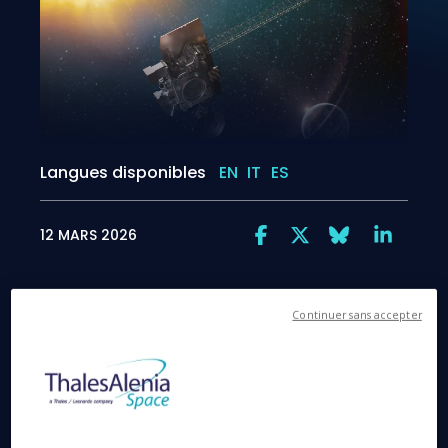
Langues disponibles
EN
IT
ES
12 MARS 2026
Continuer sans accepter
Thales Alenia Space a signé un contrat avec BAE
Systems, maître d’œuvre du satellite, portant sur la
fourniture d’équipements de communication clés
pour le projet
SOLAR (Space weather