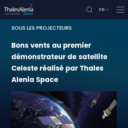
FR
Ouvr
SOUS LES PROJECTEURS
Bons vents au premier démonstrate
Bons
vents
au
premier
démonstrateur
de
satellite
Celeste
réalisé
par
Thales
Alenia
Space