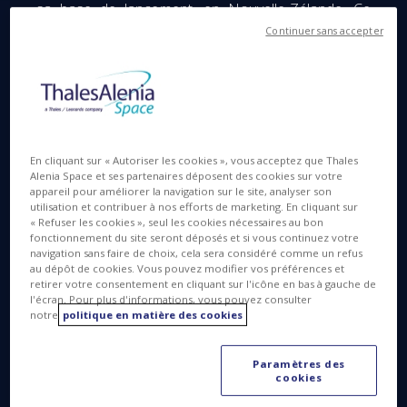
sa base de lancement, en Nouvelle-Zélande. Ce
départ marque un jalon majeur dans ce qui
Continuer sans accepter
préfigure le système européen de navigation par
satellite de prochaine génération.
Les systèmes globaux de navigation par satellite
(GNSS), tels que Galileo, sont devenus
indispensables dans notre quotidien et sont un
En cliquant sur « Autoriser les cookies », vous acceptez que Thales
véritable levier de croissance économique à
Alenia Space et ses partenaires déposent des cookies sur votre
appareil pour améliorer la navigation sur le site, analyser son
l’échelle internationale. Ils jouent également un rôle
utilisation et contribuer à nos efforts de marketing. En cliquant sur
crucial pour notre sécurité et sûreté. À mesure que
« Refuser les cookies », seul les cookies nécessaires au bon
fonctionnement du site seront déposés et si vous continuez votre
grandit notre dépendance aux technologies de
navigation sans faire de choix, cela sera considéré comme un refus
navigation, de nouvelles applications apparaissent,
au dépôt de cookies. Vous pouvez modifier vos préférences et
et avec elles de très fortes attentes en termes de
retirer votre consentement en cliquant sur l'icône en bas à gauche de
l'écran. Pour plus d'informations, vous pouvez consulter
disponibilité, fiabilité et précision dans tous les
notre
politique en matière des cookies
environnements. Il ne fait aucun doute aujourd’hui
que, pour améliorer les performances de
Paramètres des
géolocalisation actuelles, ces systèmes devront
cookies
être complétés par des satellites opérant sur