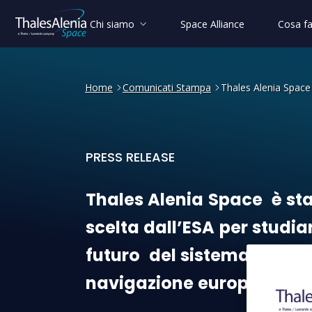
Chi siamo
Space Alliance
Cosa f
Home
Comunicati Stampa
Thales Alenia Space 
PRESS RELEASE
Thales Alenia Space è stata
Thales
Alenia
Space
è
st
scelta
dall’ESA
per
studia
futuro
del
sistema
di
navigazione
europeo
EGN