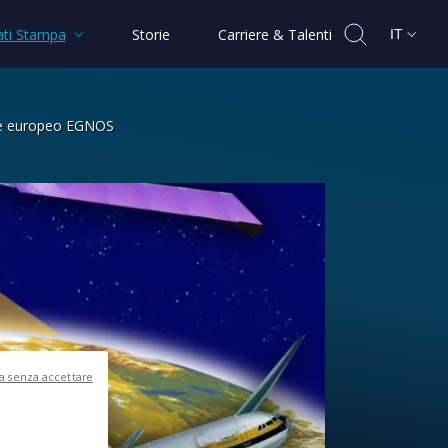
ti Stampa
Storie
Carriere & Talenti
IT
ione europeo EGNOS
ro del sistema di navigazione europeo 
a senza accettare