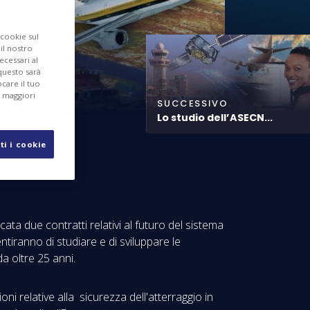
 cookie sul
 il nostro
ecessari al
questo sarà
care il tuo
r maggiori
SUCCESSIVO
Lo studio dell’ASECN...
ti i cookie
ta due contratti relativi al futuro del sistema
iranno di studiare e di sviluppare le
a oltre 25 anni.
oni relative alla sicurezza dell'atterraggio in