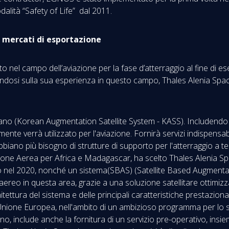
dalità “Safety of Life” dal 2011.
i mercati di esportazione
ato nel campo dell’aviazione per la fase d’atterraggio al fine di e
sandosi sulla sua esperienza in questo campo, Thales Alenia Spa
no (Korean Augmentation Satellite System - KASS). Includendo i s
nte verrà utilizzato per l'aviazione. Fornirà servizi indispensabil
biano più bisogno di strutture di supporto per l'atterraggio a ter
ione Aerea per Africa e Madagascar, ha scelto Thales Alenia Spa
ivo nel 2020, nonché un sistema(SBAS) (Satellite Based Augmenta
co aereo in questa area, grazie a una soluzione satellitare ottimi
hitettura del sistema e delle principali caratteristiche prestazi
Unione Europea, nell'ambito di un ambizioso programma per lo svi
no, include anche la fornitura di un servizio pre-operativo, insie