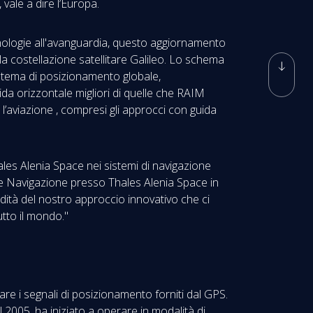
 vale a dire l’Europa.
cnologie all'avanguardia, questo aggiornamento
a costellazione satellitare Galileo. Lo schema
sistema di posizionamento globale,
da orizzontale migliori di quelle che RAIM
r l’aviazione , compresi gli approcci con guida
hales Alenia Space nei sistemi di navigazione
tore Navigazione presso Thales Alenia Space in
idità del nostro approccio innovativo che ci
 tutto il mondo."
re i segnali di posizionamento forniti dal GPS.
2005, ha iniziato a operare in modalità di