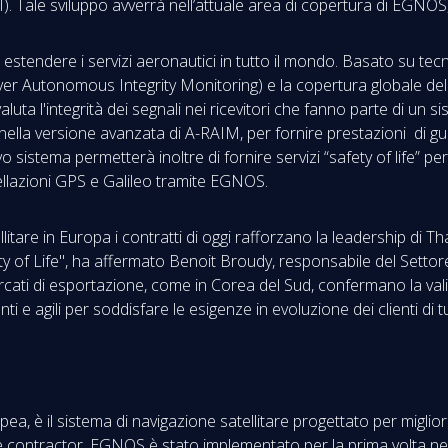
-II). Tale sviluppo avverrà nell’attuale area di copertura di EGNOS,
 estendere i servizi aeronautici in tutto il mondo. Basato su te
er Autonomous Integrity Monitoring) e la copertura globale dell
ta l'integrità dei segnali nei ricevitori che fanno parte di un 
ella versione avanzata di A-RAIM, per fornire prestazioni di gui
o sistema permetterà inoltre di fornire servizi “safety of life” pe
tellazioni GPS e Galileo tramite EGNOS.
litare in Europa i contratti di oggi rafforzano la leadership di T
“Safety of Life", ha affermato Benoit Broudy, responsabile del Set
ercati di esportazione, come in Corea del Sud, confermano la val
nti e agili per soddisfare le esigenze in evoluzione dei clienti di
 è il sistema di navigazione satellitare progettato per migliora
contractor, EGNOS è stato implementato per la prima volta nel 