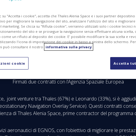
c su "Accetta i cookie", accetta che Thales Alenia Space e i suoi partner depositino
ivo per migliorare la navigazione del sito, analizzare l'utilizzo del sito e migliorare
marketing. Se clicca su "Rifiuta cookie", verranno utilizzati solo i cookie tecnici n
nzionamento del sito e se prosegue la navigazione senza effettuare alcuna scelta, 
come un rifiuto al deposito dei cookie. E' possibile modificare la sua scelta e revo
ilizzando l'icona di impostazione dei cookie in basso a sinistra dello schermo. Pe
i può consultare il nostro
informativa sulla privacy
zioni cookie
Accetta tut
Firmati due contratti con l’Agenzia Spaziale Europea
, joint venture tra Thales (67%) e Leonardo (33%), si è aggiudica
stationary Navigation Overlay Service). Questi contratti consent
rienza di Thales Alenia Space, prime contractor del programma d
izi aeronautici di EGNOS, con l’obiettivo di migliorare le prestazi