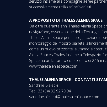
servizio insieme alle compagnie aeree partner
successivamente utilizzati nei vari siti.
A PROPOSITO DI THALES ALENIA SPACE
Da oltre quaranta anni Thales Alenia Space prog
navigazione, osservazione della Terra, gestione
Thales Alenia Space per la progettazione di si
monitoraggio del mostro pianeta, all’increment
come un nuovo orizzonte, aiutando a costruite 
Alenia Spaces Thales insieme a Telespazio forma
Space ha un fatturato consolidato di 2.15 milia
www.thalesaleniaspace.com
THALES ALENIA SPACE – CONTATTI STA
Sandrine Bielecki
Tel: +33 (0)4 92 92 70 94
sandrine.bielecki@thalesaleniaspace.com