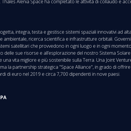
. Thales Alenia Space ha completato le attività di collaudo e ac
etta, integra, testa e gestisce sistemi spaziali innovativi ad al
 ambientale, ricerca scientifica e infrastrutture orbitali. Govern
stemi satellitari che provvedono in ogni luogo e in ogni moment
o delle sue risorse e all’esplorazione del nostro Sistema Solare
una vita migliore e più sostenibile sulla Terra. Una Joint Vent
 la partnership strategica "Space Alliance", in grado di offrire 
rdi di euro nel 2019 e circa 7,700 dipendenti in nove paesi.
MPA