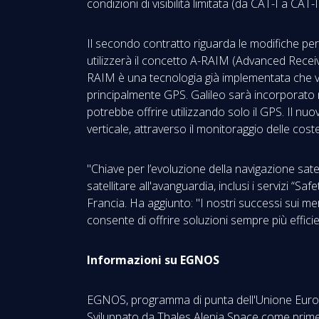
condizioni di visibilità limitata (da CAT-I a CAT
Il secondo contratto riguarda le modifiche per
utilizzerà il concetto A-RAIM (Advanced Receiv
RAIM è una tecnologia già implementata che valu
principalmente GPS. Galileo sarà incorporato n
potrebbe offrire utilizzando solo il GPS. Il nuov
verticale, attraverso il monitoraggio delle cos
"Chiave per l’evoluzione della navigazione satel
satellitare all'avanguardia, inclusi i servizi 
Francia. Ha aggiunto: "I nostri successi sui m
consente di offrire soluzioni sempre più efficie
Informazioni su EGNOS
EGNOS, programma di punta dell'Unione Europea,
Sviluppato da Thales Alenia Space come prime 