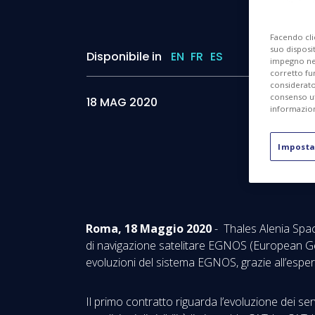
Facendo cli
suo disposit
Disponibile in
EN
FR
ES
impegno nel 
corretto fu
considerato 
consenso ut
18 MAG 2020
informazion
Imposta
Roma, 18 Maggio 2020
- Thales Alenia Space
di navigazione satelitare EGNOS (European Geo
evoluzioni del sistema EGNOS, grazie all’espe
Il primo contratto riguarda l’evoluzione dei serv