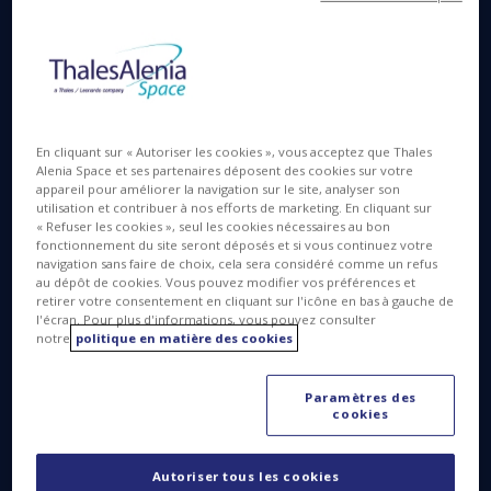
Européenne (ESA) confie à Thales Alenia Space,
société conjointe entre Thales (67 %) et Leonardo
(33 %) deux nouveaux contrats portant sur la
définition du futur système de navigation européen
EGNOS (European Geostationary Navigation
Overlay Service). Ces contrats, entièrement financés
En cliquant sur « Autoriser les cookies », vous acceptez que Thales
dans le cadre du programme H2020 de la
Alenia Space et ses partenaires déposent des cookies sur votre
appareil pour améliorer la navigation sur le site, analyser son
Commission européenne, concernent les phases
utilisation et contribuer à nos efforts de marketing. En cliquant sur
d'études de l'évolution du système. Ils vont
« Refuser les cookies », seul les cookies nécessaires au bon
permettre d’étudier et prototyper les évolutions
fonctionnement du site seront déposés et si vous continuez votre
navigation sans faire de choix, cela sera considéré comme un refus
d’EGNOS, en s’appuyant sur l’expertise de Thales
au dépôt de cookies. Vous pouvez modifier vos préférences et
Alenia Space, maître d’œuvre du programme depuis
retirer votre consentement en cliquant sur l'icône en bas à gauche de
l'écran. Pour plus d'informations, vous pouvez consulter
plus de 25 ans.
notre
politique en matière des cookies
Le premier contrat porte sur d’éventuelles
évolutions d’EGNOS pour le domaine de l’aviation,
Paramètres des
visant à améliorer les performances pour
cookies
augmenter la sécurité des atterrissages dans des
conditions de visibilité très dégradées (passage de
Autoriser tous les cookies
CAT-I actuellement à CAT-II). Cette évolution se fera