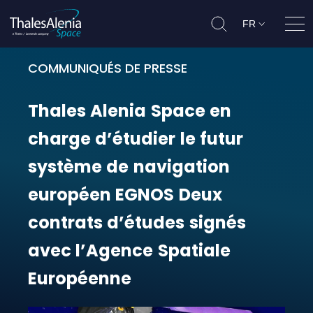
FR
Ouvr
COMMUNIQUÉS DE PRESSE
Thales Alenia Space en charge d’é
Thales
Alenia
Space
en
charge
d’étudier
le
futur
système
de
navigation
européen
EGNOS
Deux
contrats
d’études
signés
avec
l’Agence
Spatiale
Européenne