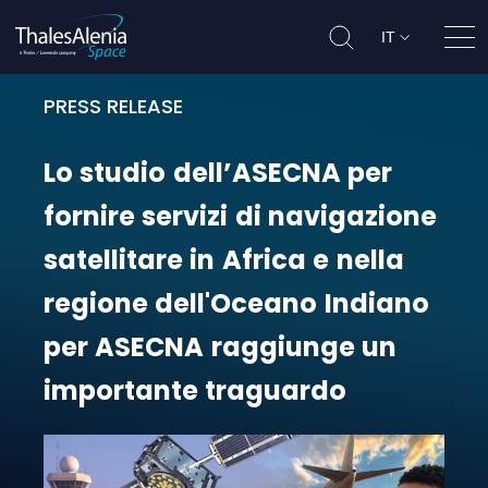
IT
Apri
PRESS RELEASE
Lo studio dell’ASECNA per fornire
Lo
studio
dell’ASECNA
per
fornire
servizi
di
navigazione
satellitare
in
Africa
e
nella
regione
dell'Oceano
Indiano
per
ASECNA
raggiunge
un
importante
traguardo