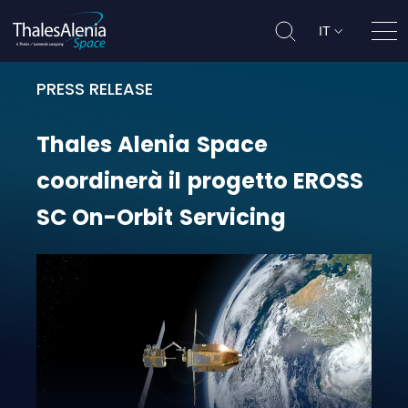
IT
Apri
PRESS RELEASE
Thales Alenia Space coordinerà il
Thales
Alenia
Space
coordinerà
il
progetto
EROSS
SC
On-Orbit
Servicing