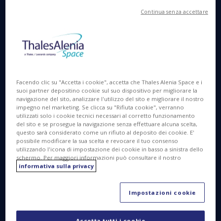
ILA Berlin Air Show, 10 giugno 2026 -
Thales
Continua senza accettare
Alenia Space, una joint venture tra Thales (67%) e
Leonardo (33%), e i suoi partner sono stati scelti
dalla Commissione Europea per guidare il progetto
EROSS SC dedicato alle attività di manutenzione in
orbita. Questo progetto è un componente chiave
del programma
ISOS
(In-Space Operations and
Facendo clic su "Accetta i cookie", accetta che Thales Alenia Space e i
Services) della Commissione Europea, che mira a
suoi partner depositino cookie sul suo dispositivo per migliorare la
realizzare una missione pilota entro il 2030,
navigazione del sito, analizzare l'utilizzo del sito e migliorare il nostro
impegno nel marketing. Se clicca su "Rifiuta cookie", verranno
aprendo così la strada allo sviluppo di
utilizzati solo i cookie tecnici necessari al corretto funzionamento
un'infrastruttura europea per operazioni e servizi
del sito e se prosegue la navigazione senza effettuare alcuna scelta,
questo sarà considerato come un rifiuto al deposito dei cookie. E'
nello Spazio.
possibile modificare la sua scelta e revocare il tuo consenso
utilizzando l'icona di impostazione dei cookie in basso a sinistra dello
schermo. Per maggiori informazioni può consultare il nostro
informativa sulla privacy
Impostazioni cookie
Accetta tutti i cookie