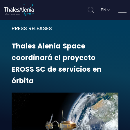
EN
Ope
PRESS RELEASES
Thales Alenia Space coordinará el 
Thales
Alenia
Space
coordinará
el
proyecto
EROSS
SC
de
servicios
en
órbita