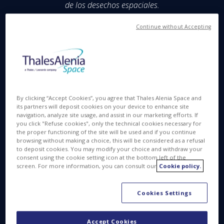
de los desechos espaciales.
Salón Aeronáutico de Berlín, 10 de junio de
Continue without Accepting
2026
- Thales Alenia Space, empresa conjunta
entre Thales (67 %) y Leonardo (33 %), y sus socios
han sido seleccionados por la Comisión Europea
para liderar el proyecto EROSS SC, dedicado a
actividades de servicios en órbita. Este proyecto es
un componente clave del programa
ISOS
By clicking “Accept Cookies”, you agree that Thales Alenia Space and
its partners will deposit cookies on your device to enhance site
(Operaciones y Servicios en el Espacio) de la
navigation, analyze site usage, and assist in our marketing efforts. If
Comisión Europea, cuyo objetivo es realizar una
you click "Refuse cookies", only the technical cookies necessary for
misión piloto en 2030, abriendo así el camino hacia
the proper functioning of the site will be used and if you continue
browsing without making a choice, this will be considered as a refusal
el desarrollo de una infraestructura europea para
to deposit cookies. You may modify your choice and withdraw your
operaciones y servicios espaciales.
consent using the cookie setting icon at the bottom left of the
screen. For more information, you can consult our
Cookie policy.
Cookies Settings
Accept Cookies