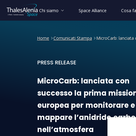
Chi siamo
Space Alliance
Cosa f
Home
Comunicati Stampa
MicroCarb: lanciata
PRESS RELEASE
MicroCarb: lanciata con su
MicroCarb:
lanciata
con
successo
la
prima
missio
europea
per
monitorare
e
mappare
l’anidride
carbo
nell’atmosfera