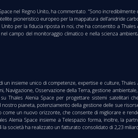
Space nel Regno Unito, ha commentato. “Sono incredibilmente o
atellite pioneristico europeo per la mappatura dell’anidride car
Unito per la fiducia riposta in noi, che ha consentito a Thales
 nel campo del monitoraggio climatico e nella scienza ambienta
 di un insieme unico di competenze, expertise e culture, Thale
, Navigazione, Osservazione della Terra, gestione ambientale, Es
ta su Thales Alenia Space per progettare sistemi satellitari
l nostro pianeta, potenziamento della gestione delle sue risor
o come un nuovo orizzonte, che consente di migliorare e rendere 
s Alenia Space insieme a Telespazio forma, inoltre, la partner
 la società ha realizzato un fatturato consolidato di 2,23 miliar