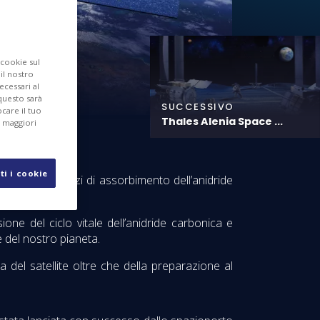
 cookie sul
 il nostro
ecessari al
questo sarà
SUCCESSIVO
care il tuo
Thales Alenia Space ...
r maggiori
ti i cookie
ssione e i pozzi di assorbimento dell’anidride
e del ciclo vitale dell’anidride carbonica e
e del nostro pianeta.
a del satellite oltre che della preparazione al