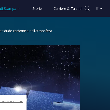
ti Stampa
Storie
Carriere & Talenti
IT
nidride carbonica nell’atmosfera
 monitorare e mappare l’anidride carb
a senza accettare