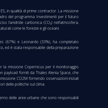
S, in qualità di prime contractor. La missione
ro del programma Investimenti per il futuro
ciso l’anidride carbonica (CO₂) nell’atmosfera,
naturali come le foreste e gli oceani.
hales (67%) e Leonardo (33%), ha completato
nito, ed è stata responsabile della preparazione
er la missione Copernicus per il monitoraggio
con payload forniti da Thales Alenia Space, che
a missione CO2M fornendo osservazioni iniziali
ri delle politiche sul clima.
interno delle aree urbane che sono responsabili