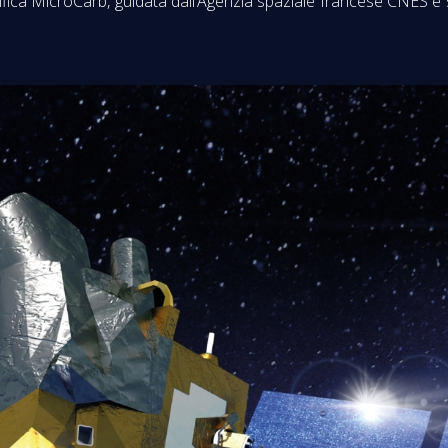
ifica MicroCarb, guidata dall’Agenzia spaziale francese CNES è