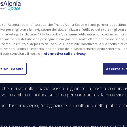
MG
PDF
c su "Accetta i cookie", accetta che Thales Alenia Space e i suoi partner depositino
ivo per migliorare la navigazione del sito, analizzare l'utilizzo del sito e migliorare
marketing. Se clicca su "Rifiuta cookie", verranno utilizzati solo i cookie tecnici n
nzionamento del sito e se prosegue la navigazione senza effettuare alcuna scelta, 
come un rifiuto al deposito dei cookie. E' possibile modificare la sua scelta e revo
ilizzando l'icona di impostazione dei cookie in basso a sinistra dello schermo. Pe
i può consultare il nostro
informativa sulla privacy
zioni cookie
Accetta tut
a e Regno Unito per mappare, su scala globale, le fonti di emi
he deriva dallo spazio possa migliorare la nostra comprension
oli in ambito di politica sul clima per contribuire alla protezion
r l’assemblaggio, l’integrazione e il collaudo della piattaform