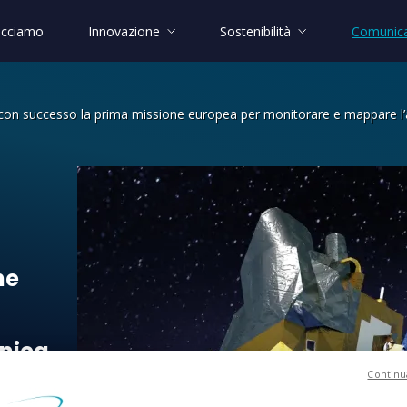
acciamo
Innovazione
Sostenibilità
Comunica
 con successo la prima missione europea per monitorare e mappare l’a
ccesso la prima missione europea per
ne
nica
Continu