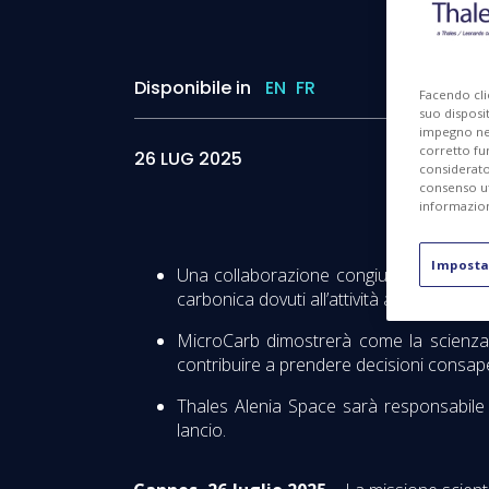
Disponibile in
EN
FR
I
Facendo cli
suo disposit
impegno nel 
corretto fu
26 LUG 2025
considerato 
consenso ut
informazion
Imposta
Una collaborazione congiunta tra Franci
carbonica dovuti all’attività antropica.
MicroCarb dimostrerà come la scienza c
contribuire a prendere decisioni consapev
Thales Alenia Space sarà responsabile pe
lancio.