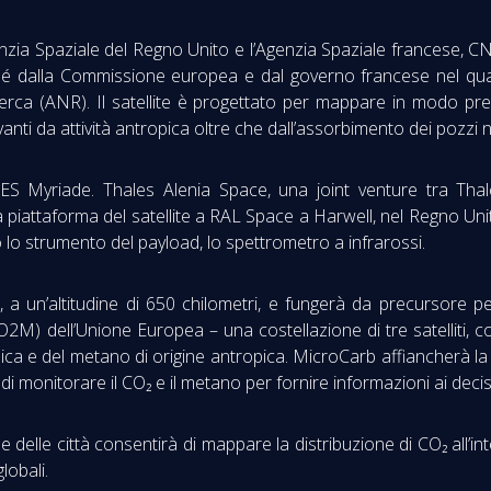
zia Spaziale del Regno Unito e l’Agenzia Spaziale francese, CNE
hé dalla Commissione europea e dal governo francese nel quad
icerca (ANR). Il satellite è progettato per mappare in modo pre
vanti da attività antropica oltre che dall’assorbimento dei pozzi 
a CNES Myriade. Thales Alenia Space, una joint venture tra T
lla piattaforma del satellite a RAL Space a Harwell, nel Regno U
 lo strumento del payload, lo spettrometro a infrarossi.
 a un’altitudine di 650 chilometri, e fungerà da precursore p
CO2M) dell’Unione Europea – una costellazione di tre satelliti, 
nica e del metano di origine antropica. MicroCarb affiancherà l
di monitorare il CO₂ e il metano per fornire informazioni ai deciso
e delle città consentirà di mappare la distribuzione di CO₂ all’
lobali.