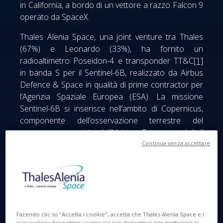
in California, a bordo di un vettore a razzo Falcon 9
operato da SpaceX.
Thales Alenia Space, una joint venture tra Thales
(67%) e Leonardo (33%), ha fornito un
radioaltimetro Poseidon-4 e transponder TT&C
[1]
in banda S per il Sentinel-6B, realizzato da Airbus
Defence & Space in qualità di prime contractor per
l’Agenzia Spaziale Europea (ESA). La missione
Sentinel-6B si inserisce nell’ambito di Copernicus,
componente dell’osservazione terrestre del
programma spaziale dell’Unione Europea, ed è il
risultato di una collaborazione esclusiva tra la
Continua senza accettare
Commissione Europea, ESA, Eumetsat, NASA e
NOAA, con il supporto di CNES, l’Agenzia spaziale
francese.
Per un anno, Sentinel-6B orbiterà fianco a fianco
con Sentinel-6 Michael Freilich, lanciato a novembre
Facendo clic su "Accetta i cookie", accetta che Thales Alenia Space e i
suoi partner depositino cookie sul suo dispositivo per migliorare la