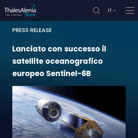
IT
Apri
PRESS RELEASE
Lanciato con successo il satellite
Lanciato
con
successo
il
satellite
oceanografico
europeo
Sentinel-6B