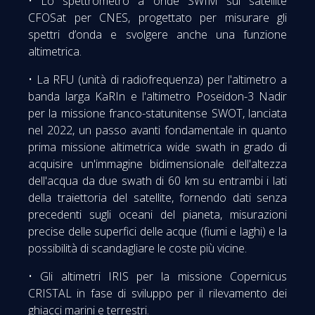
• Lo spettrometro a onde SWIM sul satellite
CFOSat per CNES, progettato per misurare gli
spettri d’onda e svolgere anche una funzione
altimetrica.
• La RFU (unità di radiofrequenza) per l'altimetro a
banda larga KaRIn e l'altimetro Poseidon-3 Nadir
per la missione franco-statunitense SWOT, lanciata
nel 2022, un passo avanti fondamentale in quanto
prima missione altimetrica wide swath in grado di
acquisire un'immagine bidimensionale dell'altezza
dell'acqua da due swath di 60 km su entrambi i lati
della traiettoria del satellite, fornendo dati senza
precedenti sugli oceani del pianeta, misurazioni
precise delle superfici delle acque (fiumi e laghi) e la
possibilità di scandagliare le coste più vicine.
• Gli altimetri IRIS per la missione Copernicus
CRISTAL in fase di sviluppo per il rilevamento dei
ghiacci marini e terrestri.