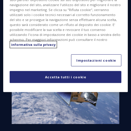
2020, per calibrare le due missioni prima di
navigazione del sito, analizzare l'utilizzo del sito e migliorare il nostro
sostituire il suo predecessore. La missione gold-
impegno nel marketing. Se clicca su "Rifiuta cookie", verranno
standard del radioaltimetro assicurerà la continuità
utilizzati solo i cookie tecnici necessari al corretto funzionamento
del sito e se prosegue la navigazione senza effettuare alcuna scelta,
dei dati del livello dei mari fino ad almeno il 2030.
questo sarà considerato come un rifiuto al deposito dei cookie. E'
possibile modificare la sua scelta e revocare il tuo consenso
utilizzando l'icona di impostazione dei cookie in basso a sinistra dello
schermo. Per maggiori informazioni può consultare il nostro
informativa sulla privacy
Impostazioni cookie
Accetta tutti i cookie