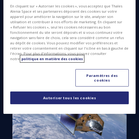
Pendant un an Sentinel-6B orbitera en tandem avec
En cliquant sur « Autoriser les cookies », vous acceptez que Thales
Alenia Space et ses partenaires déposent des cookies sur votre
Sentinel-6 Michael Freilich, lancé en novembre 2020
appareil pour améliorer la navigation sur le site, analyser son
afin d’assurer l’étalonnage des deux missions ;
utilisation et contribuer à nos efforts de marketing. En cliquant sur
Sentinel-6B prendra ensuite le relais de son
« Refuser les cookies », seul les cookies nécessaires au bon
fonctionnement du site seront déposés et si vous continuez votre
prédécesseur. Cette mission d’altimétrie radar de
navigation sans faire de choix, cela sera considéré comme un refus
référence permettra de poursuivre la surveillance
au dépôt de cookies. Vous pouvez modifier vos préférences et
retirer votre consentement en cliquant sur l'icône en bas à gauche de
de l’élévation du niveau de la mer jusqu’en 2030 au
l'écran. Pour plus d'informations, vous pouvez consulter
minimum.
notre
politique en matière des cookies
Paramètres des
cookies
Autoriser tous les cookies