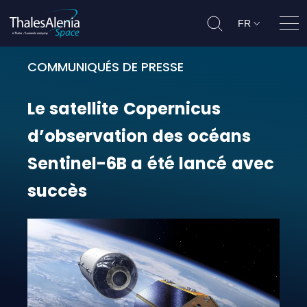
FR
Ouvr
COMMUNIQUÉS DE PRESSE
Le satellite Copernicus d’observat
Le
satellite
Copernicus
d’observation
des
océans
Sentinel-6B
a
été
lancé
avec
succès