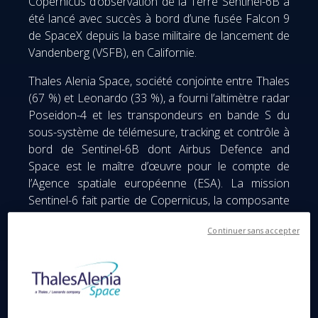
Copernicus d’observation de la Terre Sentinel-6B a
été lancé avec succès à bord d’une fusée Falcon 9
de SpaceX depuis la base militaire de lancement de
Vandenberg (VSFB), en Californie.
Thales Alenia Space, société conjointe entre Thales
(67 %) et Leonardo (33 %), a fourni l’altimètre radar
Poseidon-4 et les transpondeurs en bande S du
sous-système de télémesure, tracking et contrôle à
bord de Sentinel-6B dont Airbus Defence and
Space est le maître d’œuvre pour le compte de
l’Agence spatiale européenne (ESA). La mission
Sentinel-6 fait partie de Copernicus, la composante
d’observation de la Terre du Programme Spatial de
Continuer sans accepter
l’Union Européenne. S'agissant d'une mission
européenne, Sentinel-6 est également le fruit d’une
collaboration unique entre la Commission
européenne, l’ESA, Eumetsat, la NASA et la NOAA,
avec le soutien du CNES.