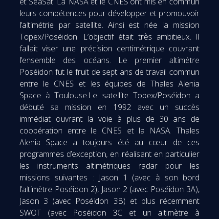
et SeaSat. La NASA et le CNES ont mis en commun
leurs compétences pour développer et promouvoir
l’altimétrie par satellite. Ainsi est née la mission
Topex/Poséidon. L’objectif était très ambitieux. Il
fallait viser une précision centimétrique couvrant
l’ensemble des océans. Le premier altimètre
Poséidon fut le fruit de sept ans de travail commun
entre le CNES et les équipes de Thales Alenia
Space à Toulouse.Le satellite Topex/Poséidon a
débuté sa mission en 1992 avec un succès
immédiat ouvrant la voie à plus de 30 ans de
coopération entre le CNES et la NASA. Thales
Alenia Space a toujours été au cœur de ces
programmes d’exception, en réalisant en particulier
les instruments altimétriques radar pour les
missions suivantes : Jason 1 (avec à son bord
l’altimètre Poséidon 2), Jason 2 (avec Poséidon 3A),
Jason 3 (avec Poséidon 3B) et plus récemment
SWOT (avec Poséidon 3C et un altimètre à