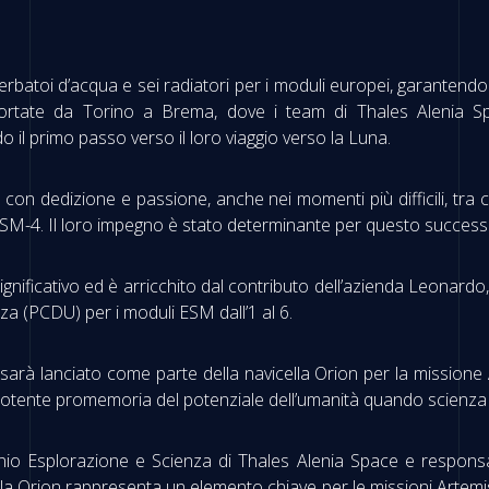
rbatoi d’acqua e sei radiatori per i moduli europei, garanten
ortate da Torino a Brema, dove i team di Thales Alenia Spa
do il primo passo verso il loro viaggio verso la Luna.
con dedizione e passione, anche nei momenti più difficili, tr
’ESM-4. Il loro impegno è stato determinante per questo success
ignificativo ed è arricchito dal contributo dell’azienda Leonardo, 
nza (PCDU) per i moduli ESM dall’1 al 6.
2 sarà lanciato come parte della navicella Orion per la missione 
tente promemoria del potenziale dell’umanità quando scienza e
nio Esplorazione e Scienza di Thales Alenia Space e responsabil
la Orion rappresenta un elemento chiave per le missioni Artemis