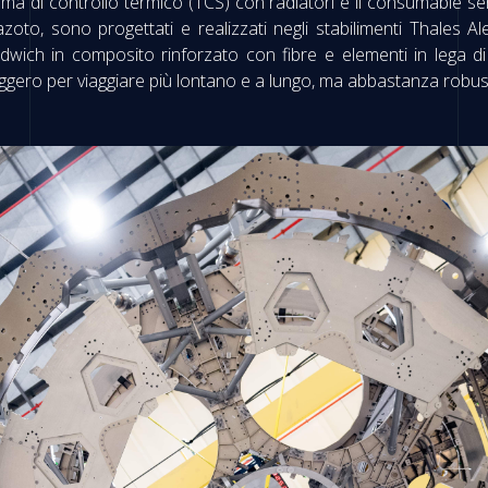
istema di controllo termico (TCS) con radiatori e il consumable s
zoto, sono progettati e realizzati negli stabilimenti Thales A
dwich in composito rinforzato con fibre e elementi in lega di
ggero per viaggiare più lontano e a lungo, ma abbastanza robu