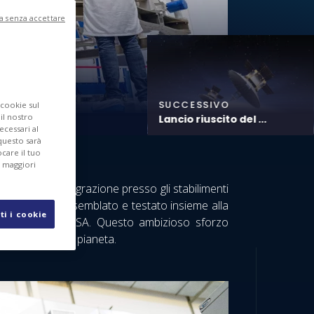
a senza accettare
SUCCESSIVO
 cookie sul
 il nostro
Lancio riuscito del ...
ecessari al
questo sarà
care il tuo
r maggiori
uccesso l’integrazione presso gli stabilimenti
, dove verrà assemblato e testato insieme alla
ti i cookie
rtemis della NASA. Questo ambizioso sforzo
 oltre il nostro pianeta.