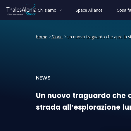
Chi siamo
Space Alliance
Cosa f
Home
Storie
Un nuovo traguardo che apre la st
NEWS
Un nuovo traguardo che apr
Un
nuovo
traguardo
che
strada
all’esplorazione
lu