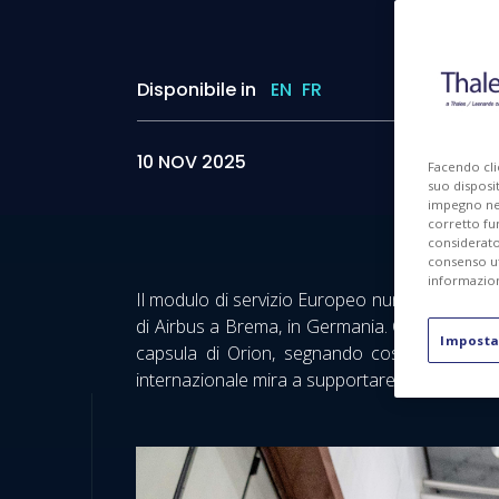
Disponibile in
EN
FR
10 NOV 2025
Facendo cli
suo disposit
impegno nel 
corretto fu
considerato 
consenso ut
informazion
Il modulo di servizio Europeo numero 4 (ESM-4
di Airbus a Brema, in Germania. Ora è in prep
Imposta
capsula di Orion, segnando così una tappa
internazionale mira a supportare il ritorno degl