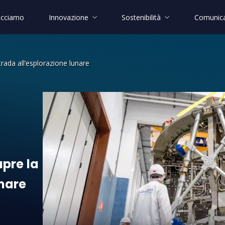
acciamo
Innovazione
Sostenibilità
Comunica
rada all’esplorazione lunare
e la strada all’esplorazione lunare
apre
la
nare