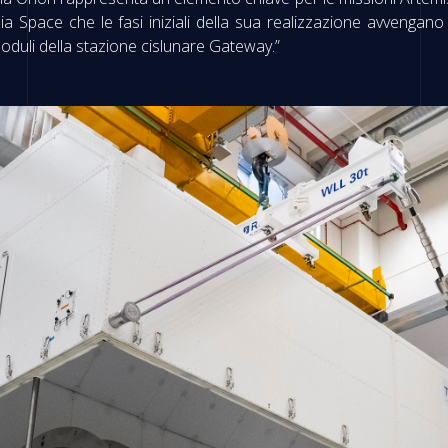
ia Space che le fasi iniziali della sua realizzazione avvengano 
oduli della stazione cislunare Gateway.”