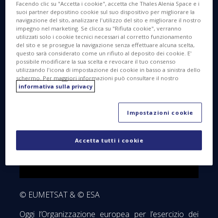
Facendo clic su "Accetta i cookie", accetta che Thales Alenia Space e i
suoi partner depositino cookie sul suo dispositivo per migliorare la
navigazione del sito, analizzare l'utilizzo del sito e migliorare il nostro
impegno nel marketing. Se clicca su "Rifiuta cookie", verranno
utilizzati solo i cookie tecnici necessari al corretto funzionamento
del sito e se prosegue la navigazione senza effettuare alcuna scelta,
questo sarà considerato come un rifiuto al deposito dei cookie. E'
possibile modificare la sua scelta e revocare il tuo consenso
utilizzando l'icona di impostazione dei cookie in basso a sinistra dello
schermo. Per maggiori informazioni può consultare il nostro
informativa sulla privacy
Impostazioni cookie
Accetta tutti i cookie
© EUMETSAT & © ESA
Oggi l’Organizzazione europea per l’esercizio dei