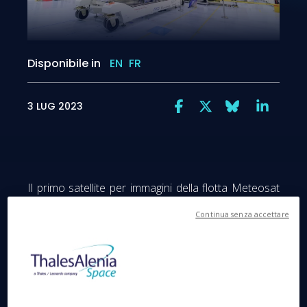
Disponibile in
EN
FR
3 LUG 2023
Il primo satellite per immagini della flotta Meteosat
di terza generazione (MTG), lanciato con successo
Continua senza accettare
da Arianespace il 13 dicembre scorso, ha scattato
due mesi fa una prima immagine spettacolare della
Terra grazie a uno dei suoi strumenti di punta:
l'imager combinato flessibile FCI (Flexible Combined
Imager).