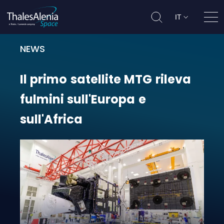
IT
Apri
NEWS
Il primo satellite MTG rileva fulmi
Il
primo
satellite
MTG
rileva
fulmini
sull'Europa
e
sull'Africa