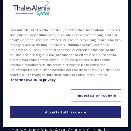
indiscusso punto di riferimento per il mercato dei
satelliti geostazionari.
Facendo clic su "Accetta i cookie", accetta che Thales Alenia Space e i
suoi partner depositino cookie sul suo dispositivo per migliorare la
navigazione del sito, analizzare l'utilizzo del sito e migliorare il nostro
impegno nel marketing. Se clicca su "Rifiuta cookie", verranno
utilizzati solo i cookie tecnici necessari al corretto funzionamento
del sito e se prosegue la navigazione senza effettuare alcuna scelta,
questo sarà considerato come un rifiuto al deposito dei cookie. E'
possibile modificare la sua scelta e revocare il tuo consenso
utilizzando l'icona di impostazione dei cookie in basso a sinistra dello
schermo. Per maggiori informazioni può consultare il nostro
informativa sulla privacy
Impostazioni cookie
Accetta tutti i cookie
Nel 1987 gli stati membri dell'ESA si accordavano
per sostituire Ariane 4 con Ariane 5. Gli obiettivi