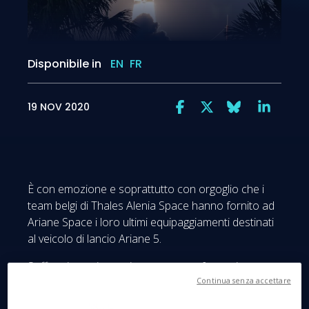
Disponibile in
EN
FR
19 NOV 2020
È con emozione e soprattutto con orgoglio che i
team belgi di Thales Alenia Space hanno fornito ad
Ariane Space i loro ultimi equipaggiamenti destinati
al veicolo di lancio Ariane 5.
Soffermiamoci un attimo su questa fantastica
avventura a cui partecipiamo da oltre 20 anni. Nel
Continua senza accettare
corso degli anni e dei lanci, Ariane 5 è diventata un