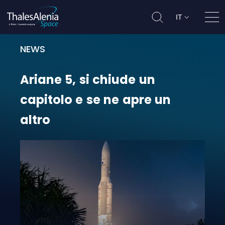
IT
Apri
NEWS
Ariane 5, si chiude un capitolo e s
Ariane
5,
si
chiude
un
capitolo
e
se
ne
apre
un
altro