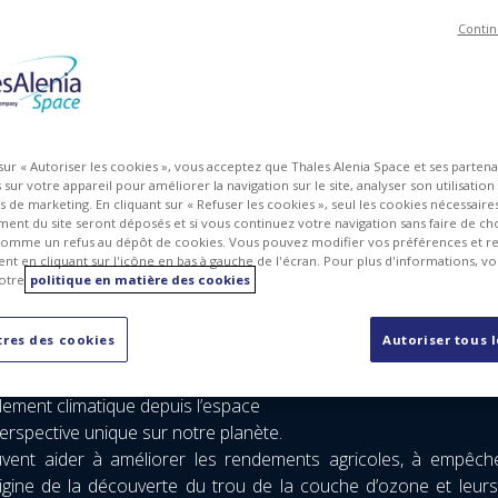
Contin
 sur « Autoriser les cookies », vous acceptez que Thales Alenia Space et ses parten
sur votre appareil pour améliorer la navigation sur le site, analyser son utilisation
ts de marketing. En cliquant sur « Refuser les cookies », seul les cookies nécessair
ent du site seront déposés et si vous continuez votre navigation sans faire de cho
omme un refus au dépôt de cookies. Vous pouvez modifier vos préférences et re
t en cliquant sur l'icône en bas à gauche de l'écran. Pour plus d'informations, v
otre
politique en matière des cookies
 célébrer à la Journée Mondiale de la Terre. Cette édition a é
ntier à l’urgence d’investir davantage pour améliorer notre en
res des cookies
Autoriser tous 
 peu la Journée Mondiale de la Terre.
glement climatique depuis l’espace
perspective unique sur notre planète.
vent aider à améliorer les rendements agricoles, à empêcher 
’origine de la découverte du trou de la couche d’ozone et leu