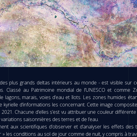
es plus grands deltas intérieurs au monde - est visible sur ce
cus. Classé au Patrimoine mondial de l’UNESCO et comme Zon
e lagons, marais, voies d’eau et îlots. Les zones humides étant 
e kyrielle d’informations les concernant. Cette image composite
2021. Chacune d’elles s’est vu attribuer une couleur différente 
s variations saisonnières des terres et de l’eau.
ment aux scientifiques d’observer et d’analyser les effets des
 » les conditions au sol de jour comme de nuit, y compris à trav