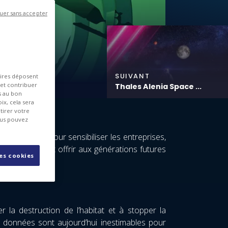
uer sans accepter
SUIVANT
aires déposent
 et contribuer
Thales Alenia Space ...
es au bon
ix, cela sera
tirer votre
ous pouvez
té imaginée pour sensibiliser les entreprises,
vironnement et offrir aux générations futures
les cookies
la destruction de l’habitat et à stopper la
rs données sont aujourd’hui inestimables pour