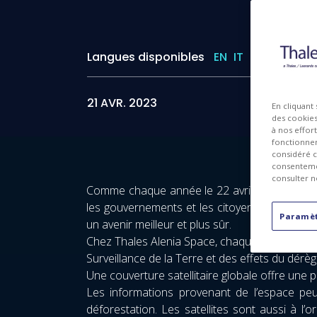
Langues disponibles
EN
IT
21 AVR. 2023
En cliquant
des cookies 
à nos effor
fonctionnem
considéré c
consentemen
consulter n
Comme chaque année le 22 avril, nous tenons à
les gouvernements et les citoyens du monde e
Paramèt
un avenir meilleur et plus sûr.
Chez Thales Alenia Space, chaque jour est un
Surveillance de la Terre et des effets du dérè
Une couverture satellitaire globale offre une 
Les informations provenant de l’espace peu
déforestation. Les satellites sont aussi à l