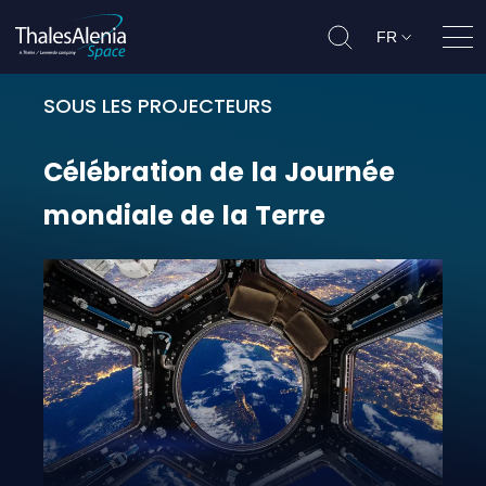
FR
Ouvr
SOUS LES PROJECTEURS
Célébration de la Journée mondial
Célébration
de
la
Journée
mondiale
de
la
Terre