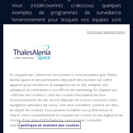
Vous (re)découvrirez ci-dessous quelques
exemples de programmes de surveillance
l’environnement pour lesquels nos équipes sont
fières de contribuer, tant leur rôle est impactant
Continuer sans accepter
pour la sauvegarde et la préservation de la Planète.
La liste est bien évidemment non exhaustive.
Copernicus : le nec plus ultra en
En cliquant sur « Autoriser les cookies », vous acceptez que Thales
matière de surveillance de
Alenia Space et ses partenaires déposent des cookies sur votre
appareil pour améliorer la navigation sur le site, analyser son
l’environnement
utilisation et contribuer à nos efforts de marketing. En cliquant sur
« Refuser les cookies », seul les cookies nécessaires au bon
fonctionnement du site seront déposés et si vous continuez votre
navigation sans faire de choix, cela sera considéré comme un refus
au dépôt de cookies. Vous pouvez modifier vos préférences et
retirer votre consentement en cliquant sur l'icône en bas à gauche de
l'écran. Pour plus d'informations, vous pouvez consulter
notre
politique en matière des cookies