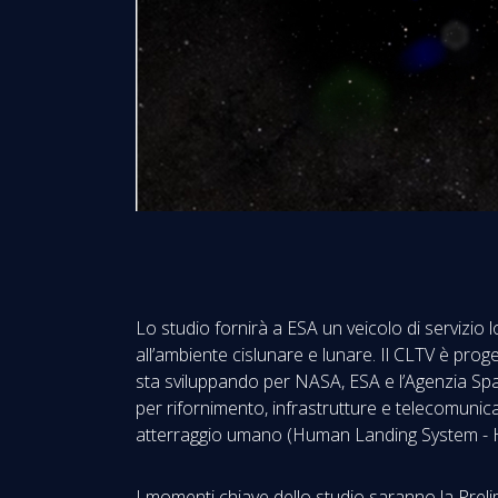
Lo studio fornirà a ESA un veicolo di servizio 
all’ambiente cislunare e lunare. Il CLTV è pro
sta sviluppando per NASA, ESA e l’Agenzia Spaz
per rifornimento, infrastrutture e telecomuni
atterraggio umano (Human Landing System - HLS
I momenti chiave dello studio saranno la Preli