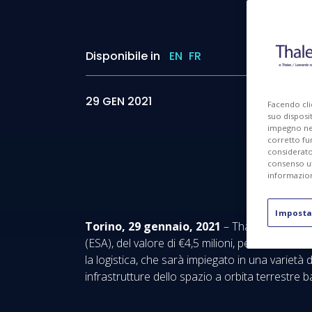
Disponibile in
EN
FR
29 GEN 2021
Facendo cli
suo disposit
impegno nel 
corretto fu
considerato 
consenso ut
informazion
Imposta
Torino, 29 gennaio, 2021
– Thales Alenia Sp
(ESA), del valore di €4,5 milioni, per lo studio
la logistica, che sarà impiegato in una varietà 
infrastrutture dello spazio a orbita terrestre