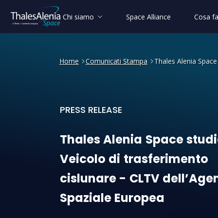
Chi siamo
Space Alliance
Cosa f
Home
Comunicati Stampa
Thales Alenia Space 
PRESS RELEASE
Thales Alenia Space studier
Thales
Alenia
Space
stud
Veicolo
di
trasferimento
cislunare
-
CLTV
dell’Age
Spaziale
Europea