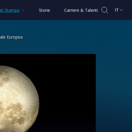
ti Stampa
Storie
Carriere & Talenti
IT
ziale Europea
e - CLTV dell’Agenzia Spaziale Europea