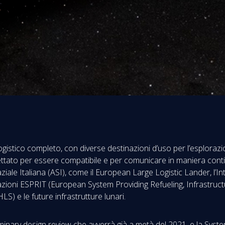
logistico completo, con diverse destinazioni d’uso per l’esplorazi
gettato per essere compatibile e per comunicare in maniera cont
iale Italiana (ASI), come il European Large Logistic Lander, l’In
cazioni ESPRIT (European System Providing Refueling, Infrastruct
) e le future infrastrutture lunari.
minary design review che avverrà già a metà del 2021, e la System