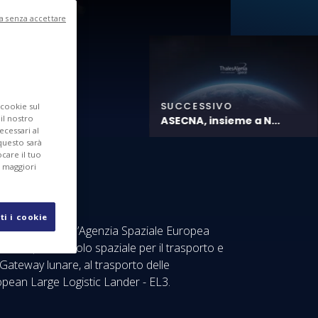
a senza accettare
SUCCESSIVO
 cookie sul
 il nostro
ASECNA, insieme a N...
ecessari al
questo sarà
care il tuo
r maggiori
ti i cookie
n contratto con l’Agenzia Spaziale Europea
Vehicle), un veicolo spaziale per il trasporto e
l Gateway lunare, al trasporto delle
ropean Large Logistic Lander - EL3.