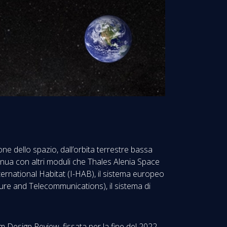
one dello spazio, dall’orbita terrestre bassa
inua con altri moduli che Thales Alenia Space
ternational Habitat (I-HAB), il sistema europeo
ure and Telecommunications), il sistema di
 Design Review, fissata per la fine del 2022,