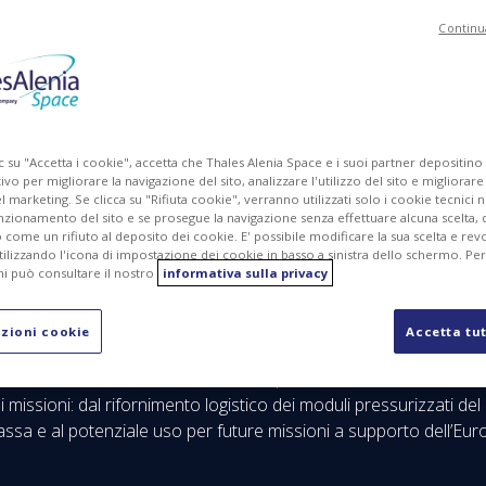
Continu
PDF
c su "Accetta i cookie", accetta che Thales Alenia Space e i suoi partner depositino
ivo per migliorare la navigazione del sito, analizzare l'utilizzo del sito e migliorare
marketing. Se clicca su "Rifiuta cookie", verranno utilizzati solo i cookie tecnici n
nzionamento del sito e se prosegue la navigazione senza effettuare alcuna scelta, 
come un rifiuto al deposito dei cookie. E' possibile modificare la sua scelta e revo
ilizzando l'icona di impostazione dei cookie in basso a sinistra dello schermo. Pe
i può consultare il nostro
informativa sulla privacy
zioni cookie
Accetta tut
ace, joint venture Thales (67%) e Leonardo (33%), ha siglato u
 del Veicolo di trasferimento cislunare (CLTV - Cis-Lunar Transfer 
di missioni: dal rifornimento logistico dei moduli pressurizzati de
 bassa e al potenziale uso per future missioni a supporto dell’Eu