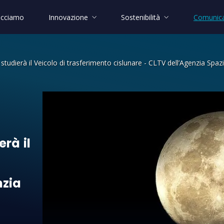
acciamo
Innovazione
Sostenibilità
Comunica
studierà il Veicolo di trasferimento cislunare - CLTV dell’Agenzia Spa
à il Veicolo di trasferimento cislunar
ierà
il
nzia