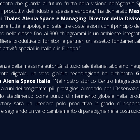
ento che guarda al futuro frutto della visione dell’Agenzia Spazi
i produttivi dell’industria spaziale europea,” ha dichiarato
Mas
i Thales Alenia Space e Managing Director della Divis
rre tutte le tipologie di satelliti e costellazioni con il principio del
nno nella classe fino ai 300 chilogrammi in un ambiente integrat
iliera produttiva di fornitori e partner, un assetto fondamental
attività spaziali in Italia e in Europa.”
senza della massima autorità istituzionale italiana, abbiamo in
e digitale, un vero gioiello tecnologico,” ha dichiarato
G
 Alenia Space Italia
. “Nel nostro storico Centro Integrazio
alcuni dei programmi più prestigiosi al mondo per l’Osservazion
o stabilimento come punto di riferimento globale nella produz
tory sarà un ulteriore polo produttivo in grado di rispon
et e segnando un vero cambiamento di paradigma nella costruzion