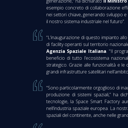
generazione," ha dichiarato
il Ministro
esempio concreto di collaborazione effic
nei settori chiave, generando sviluppo e
il nostro sistema industriale nel futuro”.
“L’inaugurazione di questo impianto allo
di facility operanti sul territorio naziona
Agenzia Spaziale Italiana
. "Il prog
beneficio di tutto l’ecosistema nazion
strategico. Grazie alle funzionalità e le
grandi infrastrutture satellitari nell’amb
“Sono particolarmente orgoglioso di inau
produzione di sistemi spaziali,” ha di
tecnologie, la Space Smart Factory aum
nell’industria spaziale europea. La nost
spaziali del continente, anche nelle grand