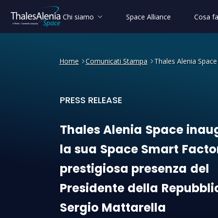
Chi siamo
Space Alliance
Cosa f
Home
Comunicati Stampa
Thales Alenia Space 
PRESS RELEASE
Thales Alenia Space inaugur
Thales
Alenia
Space
inau
la
sua
Space
Smart
Facto
prestigiosa
presenza
del
Presidente
della
Repubbli
Sergio
Mattarella