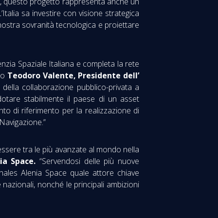
o, questo progetto rappresenta anche un
talia sa investire con visione strategica
nostra sovranità tecnologica e proiettare
nzia Spaziale Italiana e completa la rete
to
Teodoro Valente, Presidente dell’
della collaborazione pubblico-privata a
dotare stabilmente il paese di un asset
nto di riferimento per la realizzazione di
 Navigazione.”
essere tra le più avanzate al mondo nella
ia Space.
“Servendosi delle più nuove
Thales Alenia Space quale attore chiave
nazionali, nonché le principali ambizioni