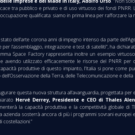
 delle Imprese e del Made in Italy, Adolfo Urso
. "Non sol
ace tra pubblico e privato e di uso virtuoso dei fondi PNRR. L’I
 occupazione qualificata: siamo in prima linea per rafforzare la 
 stato dell’arte corona anni di impegno intenso da parte dell’Age
le per l’assemblaggio, integrazione e test di satelliti", ha dichiara
ramma Space Factory rappresenta inoltre un esempio virtuoso 
ale avendo utilizzato efficacemente le risorse del PNRR per 
 capacità produttive di questo impianto, l’Italia si pone come pu
ito dell’Osservazione della Terra, delle Telecomunicazione e della
gurare questa nuova struttura all’avanguardia, progettata per 
chiarato
Hervé Derrey, Presidente e CEO di Thales Alen
enterà la capacità produttiva e la competitività globale di 
ra azienda sosterrà ancora di più i programmi sovrani europei e 
i costellazioni.”