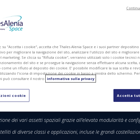
Continu
MG
PDF
c su "Accetta i cookie", accetta che Thales Alenia Space e i suoi partner depositino
ivo per migliorare la navigazione del sito, analizzare l'utilizzo del sito e migliorare
marketing. Se clicca su "Rifiuta cookie", verranno utilizzati solo i cookie tecnici n
nzionamento del sito e se prosegue la navigazione senza effettuare alcuna scelta, 
come un rifiuto al deposito dei cookie. E' possibile modificare la sua scelta e revo
ilizzando l'icona di impostazione dei cookie in basso a sinistra dello schermo. Pe
i può consultare il nostro
informativa sulla privacy
a generazione, tra i più intelligenti, digitali e riconfigu
zioni cookie
Accetta tut
 grazie ai rilevanti finanziamenti dell’Agenzia Spaziale Italiana
menti significativi da parte di Thales e Leonardo.
e dei vari assetti spaziali grazie all’elevata modularità e confi
liti di diverse classi e applicazioni, incluse le grandi costellazion