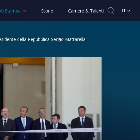
ti Stampa
Storie
Carriere & Talenti
IT
esidente della Repubblica Sergio Mattarella
stigiosa presenza del Presidente dell