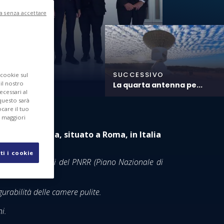
a senza accettare
SUCCESSIVO
 cookie sul
 il nostro
La quarta antenna pe...
ecessari al
questo sarà
care il tuo
r maggiori
rabili d'Europa, situato a Roma, in Italia
ti i cookie
 attraverso i fondi del PNRR (Piano Nazionale di
gurabilità delle camere pulite.
i.