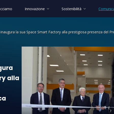
acciamo
Innovazione
Sostenibilità
Comunica
inaugura la sua Space Smart Factory alla prestigiosa presenza del Pr
a la sua Space Smart Factory alla pre
gura
ry
alla
ca