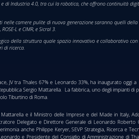
e di Industria 4.0, tra cui la robotica, che offrono continuità digita
grati nelle camere pulite di nuova generazione saranno quelli dell
 ROSE-L e CIMR, e Sicral 3.
gico della struttura quale spazio innovativo e collaborativo con
i di ricerca.
ace, JV tra Thales 67% e Leonardo 33%, ha inaugurato oggi 
pubblica Sergio Mattarella. La fabbrica, uno degli impianti di pro
polo Tiburtino di Roma.
 Mattarella e il Ministro delle Imprese e del Made in Italy, Ad
ratore Delegato e Direttore Generale di Leonardo Roberto Cin
 cerimonia anche Philippe Keryer, SEVP Strategia, Ricerca e Te
Leonardo e Presidente del Consiglio di Amministrazione di Th