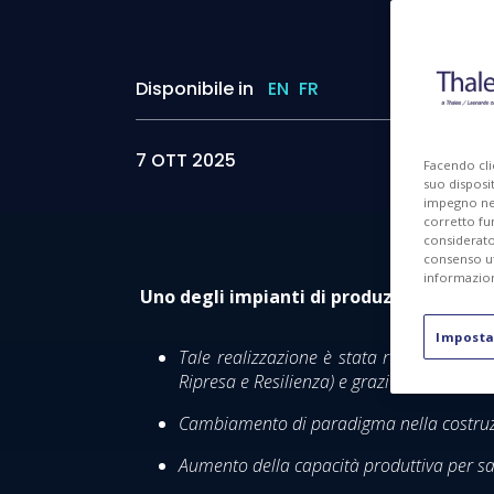
Disponibile in
EN
FR
I
7 OTT 2025
Facendo cli
suo disposit
impegno nel 
corretto fu
considerato 
consenso ut
informazion
Uno degli impianti di produzione di ultim
Imposta
Tale realizzazione è stata resa possibile
Ripresa e Resilienza) e grazie agli investi
Cambiamento di paradigma nella costruzion
Aumento della capacità produttiva per satel