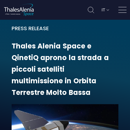
IT
Apri
PRESS RELEASE
Thales Alenia Space e QinetiQ apro
Thales
Alenia
Space
e
QinetiQ
aprono
la
strada
a
piccoli
satelliti
multimissione
in
Orbita
Terrestre
Molto
Bassa