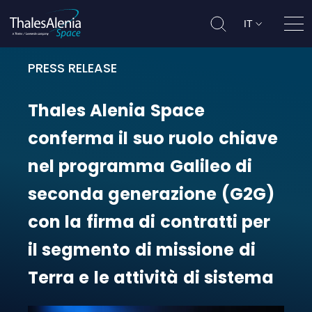
IT
Apri
PRESS RELEASE
Thales Alenia Space conferma il su
Thales
Alenia
Space
conferma
il
suo
ruolo
chiave
nel
programma
Galileo
di
seconda
generazione
(G2G)
con
la
firma
di
contratti
per
il
segmento
di
missione
di
Terra
e
le
attività
di
sistema