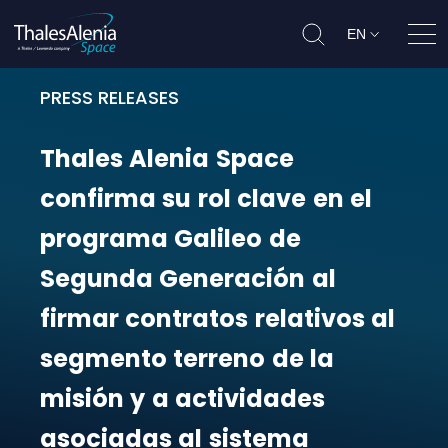
EN
Ope
PRESS RELEASES
Thales Alenia Space confirma su r
Thales
Alenia
Space
confirma
su
rol
clave
en
el
programa
Galileo
de
Segunda
Generación
al
firmar
contratos
relativos
al
segmento
terreno
de
la
misión
y
a
actividades
asociadas
al
sistema