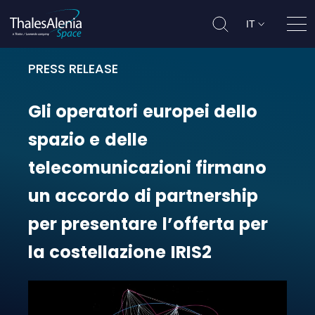
IT
Apri
PRESS RELEASE
Gli operatori europei dello spazio
Gli
operatori
europei
dello
spazio
e
delle
telecomunicazioni
firmano
un
accordo
di
partnership
per
presentare
l’offerta
per
la
costellazione
IRIS2