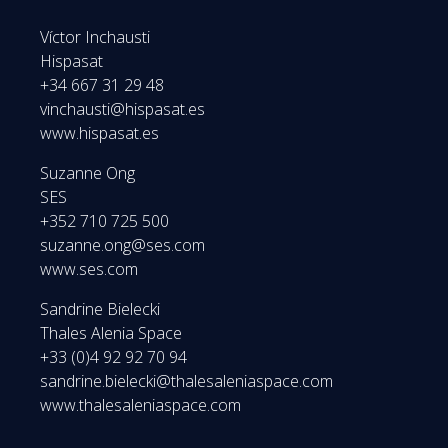
Víctor Inchausti
Hispasat
+34 667 31 29 48
vinchausti@hispasat.es
www.hispasat.es
Suzanne Ong
SES
+352 710 725 500
suzanne.ong@ses.com
www.ses.com
Sandrine Bielecki
Thales Alenia Space
+33 (0)4 92 92 70 94
sandrine.bielecki@thalesaleniaspace.com
www.thalesaleniaspace.com