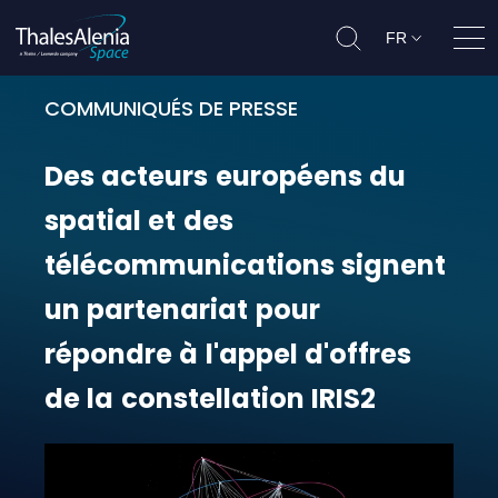
FR
Ouvr
COMMUNIQUÉS DE PRESSE
Des acteurs européens du spatial 
Des
acteurs
européens
du
spatial
et
des
télécommunications
signent
un
partenariat
pour
répondre
à
l'appel
d'offres
de
la
constellation
IRIS2