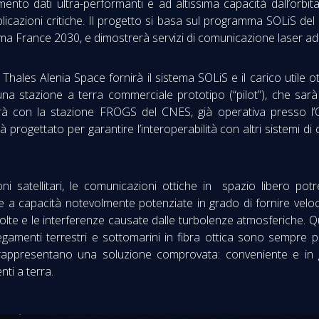
imento dati ultra-performanti e ad altissima capacità dall’or
r applicazioni critiche. Il progetto si basa sul programma SOLiS
 France 2030, e dimostrerà servizi di comunicazione laser ad al
ales Alenia Space fornirà il sistema SOLiS e il carico utile ot
na stazione a terra commerciale prototipo (“pilot”), che sarà 
à con la stazione FROGS del CNES, già operativa presso l’O
progettato per garantire l’interoperabilità con altri sistemi di 
oni satellitari, le comunicazioni ottiche in spazio libero p
ie a capacità notevolmente potenziate in grado di fornire velocit
lte e le interferenze causate dalle turbolenze atmosferiche. Q
ollegamenti terrestri e sottomarini in fibra ottica sono sempre 
ri rappresentano una soluzione comprovata: conveniente e in 
nti a terra.