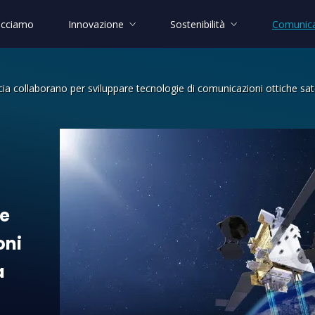
acciamo
Innovazione
Sostenibilità
Comunica
cia collaborano per sviluppare tecnologie di comunicazioni ottiche sat
laborano per sviluppare tecnologie di
re
oni
a