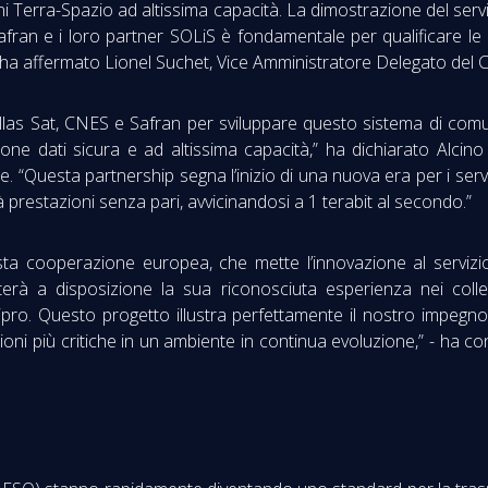
ni Terra-Spazio ad altissima capacità. La dimostrazione del serv
fran e i loro partner SOLiS è fondamentale per qualificare le 
” - ha affermato Lionel Suchet, Vice Amministratore Delegato del
ellas Sat, CNES e Safran per sviluppare questo sistema di com
ione dati sicura e ad altissima capacità,” ha dichiarato Alcin
. “Questa partnership segna l’inizio di una nuova era per i ser
à prestazioni senza pari, avvicinandosi a 1 terabit al secondo.”
sta cooperazione europea, che mette l’innovazione al servizio 
erà a disposizione la sua riconosciuta esperienza nei colle
Cipro. Questo progetto illustra perfettamente il nostro impeg
cazioni più critiche in un ambiente in continua evoluzione,” - h