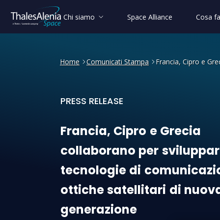
Chi siamo
Space Alliance
Cosa f
Home
Comunicati Stampa
Francia, Cipro e Gre
PRESS RELEASE
Francia, Cipro e Grecia col
Francia,
Cipro
e
Grecia
collaborano
per
sviluppa
tecnologie
di
comunicazi
ottiche
satellitari
di
nuov
generazione