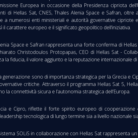
ssione Europea in occasione della Presidenza cipriota del
tanti di Hellas Sat, CNES, Thales Alenia Space e Safran, oltre 
) e a numerosi enti ministeriali e autorità governative cipriote
 carattere europeo e il significato geopolitico dell’iniziativa.
lenia Space e Safran rappresenta una forte conferma di Hellas
dichiarato Christodoulos Protopapas, CEO di Hellas Sat - Collab
a la fiducia, il valore aggiunto e la reputazione internazionale di
ma generazione sono di importanza strategica per la Grecia e Cip
overnative critiche. Attraverso il programma Hellas Sat 5, Hella
 la connettività sicura e l’autonomia strategica dell’Europa.
cia e Cipro, riflette il forte spirito europeo di cooperazio
adership tecnologica di lungo termine sia a livello nazionale s
l sistema SOLiS in collaborazione con Hellas Sat rappresenta u