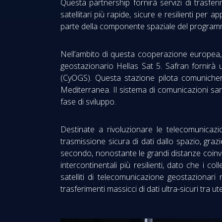
Questa partnership fornirà servizi di trasfer
satellitari più rapide, sicure e resilienti pe
parte della componente spaziale del programma
Nell’ambito di questa cooperazione europea, Th
geostazionario Hellas Sat 5. Safran fornirà u
(CyOGS). Questa stazione pilota comunicher
Mediterranea. Il sistema di comunicazioni sarà 
fase di sviluppo.
Destinate a rivoluzionare le telecomunicazi
trasmissione sicura di dati dallo spazio, graz
secondo, nonostante le grandi distanze coinvo
intercontinentali più resilienti, dato che i c
satelliti di telecomunicazione geostaziona
trasferimenti massicci di dati ultra-sicuri tra ute