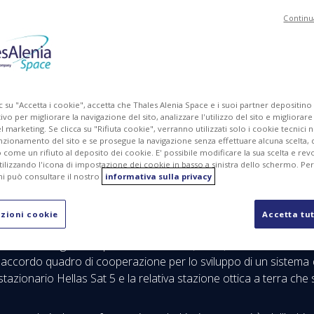
Continu
MG
PDF
c su "Accetta i cookie", accetta che Thales Alenia Space e i suoi partner depositino
ivo per migliorare la navigazione del sito, analizzare l'utilizzo del sito e migliorare
marketing. Se clicca su "Rifiuta cookie", verranno utilizzati solo i cookie tecnici n
nzionamento del sito e se prosegue la navigazione senza effettuare alcuna scelta, 
come un rifiuto al deposito dei cookie. E' possibile modificare la sua scelta e revo
ilizzando l'icona di impostazione dei cookie in basso a sinistra dello schermo. Pe
i può consultare il nostro
informativa sulla privacy
 e Safran firmano un accordo quadro di cooperazione per 
comunicazioni ottiche per il futuro satellite Hellas Sat 
zioni cookie
Accetta tut
las Sat, l’agenzia spaziale francese (CNES), Thales Alenia 
accordo quadro di cooperazione per lo sviluppo di un sistema 
stazionario Hellas Sat 5 e la relativa stazione ottica a terra che s