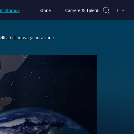
ti Stampa
Storie
Carriere & Talenti
IT
ellitari di nuova generazione
 comunicazioni ottiche satellitari di 