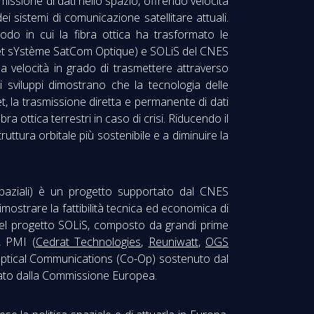
ssione di dati nello spazio, offrendo velocità
ei sistemi di comunicazione satellitare attuali.
modo in cui la fibra ottica ha trasformato le
et sYstème SatCom Optique) e SOLiS del CNES
ima velocità in grado di trasmettere attraverso
ti sviluppi dimostrano che la tecnologia delle
t, la trasmissione diretta e permanente di dati
bra ottica terrestri in caso di crisi. Riducendo il
truttura orbitale più sostenibile e a diminuire la
 spaziali) è un progetto supportato dal CNES
ostrare la fattibilità tecnica ed economica di
o del progetto SOLiS, composto da grandi prime
), PMI (
Cedrat Technologies
,
Reuniwatt
,
OGS
o Optical Communications (Co-Op) sostenuto dal
ziato dalla Commissione Europea.