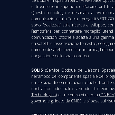
Le ottiche in spazio libero (Free-space optic
di trasmissione superiori, dell’ordine di 1 ter
Questa tecnologia è destinata a rivoluzionar
comunicazioni sulla Terra. I progetti VERT
sono focalizzati sulla ricerca e sviluppo, con
l’atmosfera per connettere molteplici utenti 
comunicazioni ottiche è adatta a una gamma di 
da satelliti di osservazione terrestre, collegamen
numero di satelliti necessari in orbita, l’introd
congestione nello spazio aereo.
SOLiS
(Service Optique de Liaisons Spatial
nell’ambito del componente spaziale del progr
un servizio di comunicazioni ottiche tramite 
contractor industriali e aziende di medio live
Technologies
) e un centro di ricerca (
ONERA
governo e guidato da CNES, e si basa sui risul