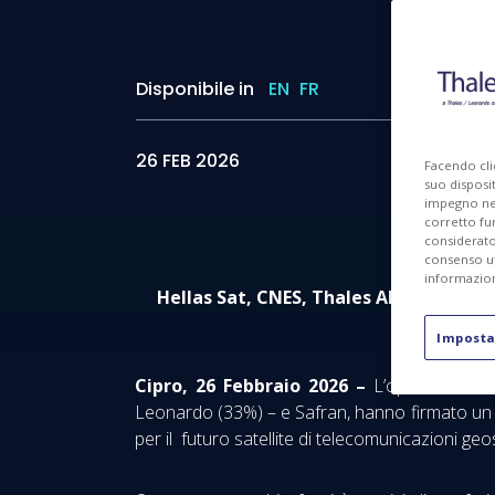
Disponibile in
EN
FR
I
26 FEB 2026
Facendo cli
suo disposit
impegno nel 
corretto fu
considerato 
consenso ut
informazion
Hellas Sat, CNES, Thales Alenia Space
Imposta
Cipro, 26 Febbraio 2026 –
L’operatore Hel
Leonardo (33%) – e Safran, hanno firmato un 
per il futuro satellite di telecomunicazioni geo