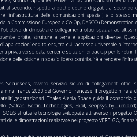
s, FSO) stanno rapidamente diventando uno standard per la trasmi
abit al secondo, rispetto a poche decine di gigabit al secondo d
e l’infrastruttura delle comunicazioni spaziali, allo stesso 
IGO della Commissione Europea e Co-Op, DYSCO (Démonstration 
 l’obiettivo di dimostrare collegamenti ottici spaziali ad altiss
tramite orbite, strutture a terra e applicazioni diverse. Ques
applicazioni end-to-end, tra cui l’accesso universale a interne
ti privati verso data center e soluzioni di backup per le reti in fi
uzione delle ottiche in spazio libero contribuirà a rendere l’infras
es Sécurisées, ovvero servizio sicuro di collegamenti ottici
amma France 2030 del Governo francese. Il progetto mira a dim
satelliti geostazionari. Thales Alenia Space guida il consorzi
llo (
Safran
,
Bertin Technologies
,
Exail
,
Keopsys by Lumibird
). SOLiS sfrutta le tecnologie sviluppate attraverso il progett
tati delle dimostrazioni realizzate nel progetto VERTIGO, finan