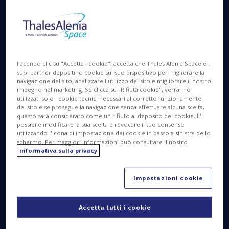
Leonardo (33%), hanno siglato un contratto per la
realizzazione del satellite ARABSAT-7°, un satellite
“Software Defined”, interamente flessibile, basato
sulla piattaforma Space Inspire (INstant SPace In-
orbit REconfiguration) di Thales Alenia Space.
Facendo clic su "Accetta i cookie", accetta che Thales Alenia Space e i
suoi partner depositino cookie sul suo dispositivo per migliorare la
navigazione del sito, analizzare l'utilizzo del sito e migliorare il nostro
impegno nel marketing. Se clicca su "Rifiuta cookie", verranno
utilizzati solo i cookie tecnici necessari al corretto funzionamento
del sito e se prosegue la navigazione senza effettuare alcuna scelta,
questo sarà considerato come un rifiuto al deposito dei cookie. E'
possibile modificare la sua scelta e revocare il tuo consenso
utilizzando l'icona di impostazione dei cookie in basso a sinistra dello
schermo. Per maggiori informazioni può consultare il nostro
informativa sulla privacy
Impostazioni cookie
Accetta tutti i cookie
Thales Alenia Space