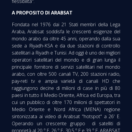
flessibilità".
A PROPOSITO DI ARABSAT
Fondata nel 1976 dai 21 Stati membri della Lega
Araba, Arabsat soddisfa le crescenti esigenze del
mondo arabo da oltre 45 anni, operando dalla sua
sede a Riyadh-KSA e da due stazioni di controllo
satellitari a Riyadh e Tunisi. Ad oggi è uno dei migliori
operatori satellitari del mondo e di gran lunga il
principale fornitore di servizi satellitari nel mondo
arabo, con oltre 500 canali TV, 200 stazioni radio,
pay-reti tv e ampia varietà di canali HD che
raggiungono decine di milioni di case in più di 80
paesi in tutto il Medio Oriente, Africa ed Europa, tra
cui un pubblico di oltre 170 milioni di spettatori in
Medio Oriente e Nord Africa (MENA) regione
sintonizzata ai video di Arabsat "hotspot" a 26' E.
Operando un crescente gruppo di satelliti di
proprietà al 20 º E, 26 º E, 30,5 º E e 39 º E, ARABSAT