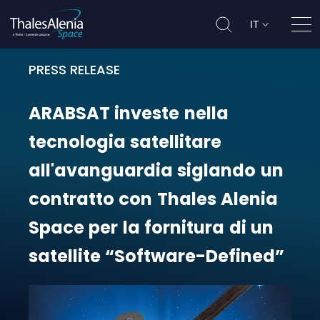
IT
Apri
PRESS RELEASE
ARABSAT investe nella tecnologia s
ARABSAT
investe
nella
tecnologia
satellitare
all'avanguardia
siglando
un
contratto
con
Thales
Alenia
Space
per
la
fornitura
di
un
satellite
“Software-Defined”