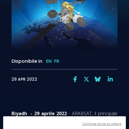
Disponibile in
EN
FR
29 APR 2022
Riyadh - 29 aprile 2022
- ARABSAT, il principale
operatore satellitare del Medio Oriente e Africa, e
Continua senza accettare
Thales Alenia Space, la joint venture Thales (67%) e