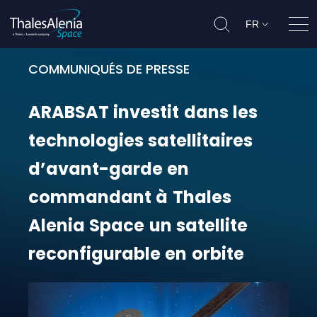
FR
Ouvr
COMMUNIQUÉS DE PRESSE
ARABSAT investit dans les technol
ARABSAT
investit
dans
les
technologies
satellitaires
d’avant-garde
en
commandant
à
Thales
Alenia
Space
un
satellite
reconfigurable
en
orbite