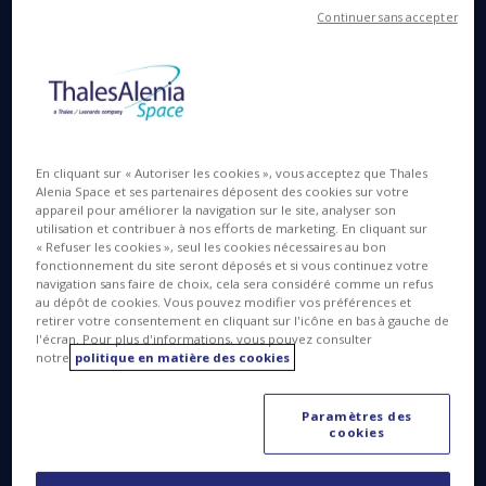
entre Thales (67 %) et Leonardo (33 %), ont signé
Continuer sans accepter
un contrat portant sur la fabrication d’ARABSAT-7A,
un satellite totalement flexible et reconfigurable en
orbite, basé sur la plateforme Space Inspire
(INstant SPace In-orbit REconfiguration) de Thales
Alenia Space.
En cliquant sur « Autoriser les cookies », vous acceptez que Thales
Alenia Space et ses partenaires déposent des cookies sur votre
appareil pour améliorer la navigation sur le site, analyser son
utilisation et contribuer à nos efforts de marketing. En cliquant sur
« Refuser les cookies », seul les cookies nécessaires au bon
fonctionnement du site seront déposés et si vous continuez votre
navigation sans faire de choix, cela sera considéré comme un refus
au dépôt de cookies. Vous pouvez modifier vos préférences et
retirer votre consentement en cliquant sur l'icône en bas à gauche de
l'écran. Pour plus d'informations, vous pouvez consulter
notre
politique en matière des cookies
Paramètres des
cookies
Thales Alenia Space