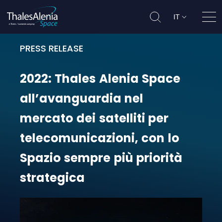
IT
Apri
PRESS RELEASE
2022: Thales Alenia Space all’avan
2022:
Thales
Alenia
Space
all’avanguardia
nel
mercato
dei
satelliti
per
telecomunicazioni,
con
lo
Spazio
sempre
più
priorità
strategica