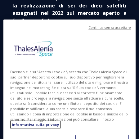
la realizzazione di sei dei dieci satelliti
assegnati nel 2022 sul mercato aperto a
livello mondiale.
Continua senza accettare
Facendo clic su "Accetta i cookie", accetta che Thales Alenia Space e i
suoi partner depositino cookie sul suo dispositivo per migliorare la
navigazione del sito, analizzare l'utilizzo del sito e migliorare il nostro
impegno nel marketing. Se clicca su "Rifiuta cookie", verranno
utilizzati solo i cookie tecnici necessari al corretto funzionamento
del sito e se prosegue la navigazione senza effettuare alcuna scelta,
questo sarà considerato come un rifiuto al deposito dei cookie. E'
Space INSPIRE © Thales Alenia Space
possibile modificare la sua scelta e revocare il tuo consenso
utilizzando l'icona di impostazione dei cookie in basso a sinistra dello
schermo. Per maggiori informazioni può consultare il nostro
informativa sulla privacy
Questi successi si basano principalmente sul