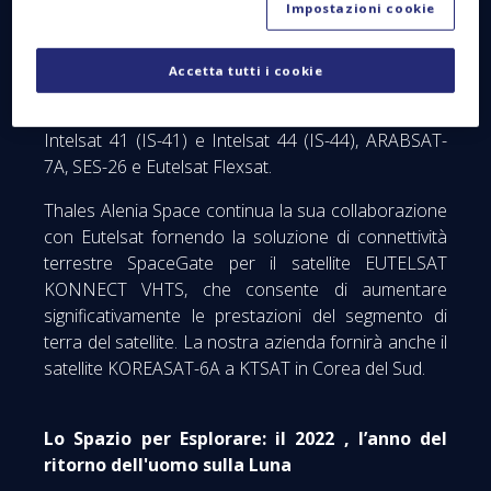
riconoscimento da parte dei maggiori operatori
Impostazioni cookie
mondiali della nuova linea di prodotti
completamente riconfigurabile in orbita Space
Accetta tutti i cookie
Inspire (instant Space In-Orbit reconfiguration) di
Thales Alenia Space, con l'assegnazione dei satelliti
Intelsat 41 (IS-41) e Intelsat 44 (IS-44), ARABSAT-
7A, SES-26 e Eutelsat Flexsat.
Thales Alenia Space continua la sua collaborazione
con Eutelsat fornendo la soluzione di connettività
terrestre SpaceGate per il satellite EUTELSAT
KONNECT VHTS, che consente di aumentare
significativamente le prestazioni del segmento di
terra del satellite. La nostra azienda fornirà anche il
satellite KOREASAT-6A a KTSAT in Corea del Sud.
Lo Spazio per Esplorare: il 2022 , l’anno del
ritorno dell'uomo sulla Luna