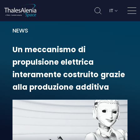
IT
Apri
NEWS
Un meccanismo di propulsione elet
Un
meccanismo
di
propulsione
elettrica
interamente
costruito
grazie
alla
produzione
additiva