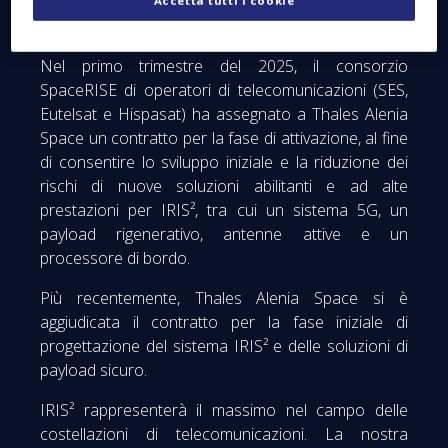
proteggere i dati di governi, istituzioni, operatori
economici e cittadini.
Nel primo trimestre del 2025, il consorzio
SpaceRISE di operatori di telecomunicazioni (SES,
Eutelsat e Hispasat) ha assegnato a Thales Alenia
Space un contratto per la fase di attivazione, al fine
di consentire lo sviluppo iniziale e la riduzione dei
rischi di nuove soluzioni abilitanti e ad alte
prestazioni per IRIS², tra cui un sistema 5G, un
payload rigenerativo, antenne attive e un
processore di bordo.
Più recentemente, Thales Alenia Space si è
aggiudicata il contratto per la fase iniziale di
progettazione del sistema IRIS² e delle soluzioni di
payload sicuro.
IRIS² rappresenterà il massimo nel campo delle
costellazioni di telecomunicazioni. La nostra