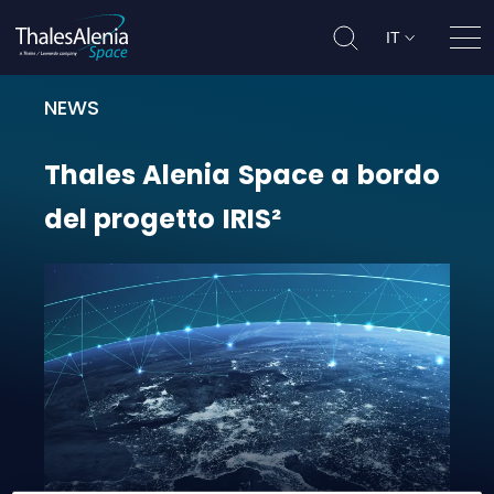
IT
Apri
NEWS
Thales Alenia Space a bordo del pr
Thales
Alenia
Space
a
bordo
del
progetto
IRIS²