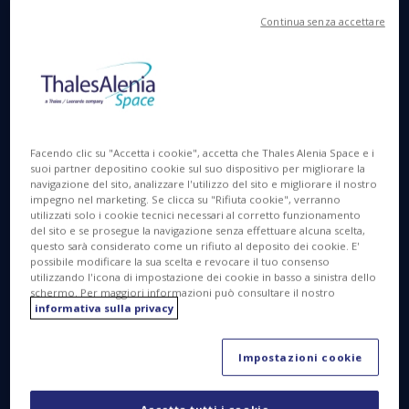
Continua senza accettare
Disponibile in
EN
FR
17 SET 2025
Facendo clic su "Accetta i cookie", accetta che Thales Alenia Space e i
suoi partner depositino cookie sul suo dispositivo per migliorare la
navigazione del sito, analizzare l'utilizzo del sito e migliorare il nostro
impegno nel marketing. Se clicca su "Rifiuta cookie", verranno
Thales Alenia Space è coinvolta nel progetto IRIS²
utilizzati solo i cookie tecnici necessari al corretto funzionamento
del sito e se prosegue la navigazione senza effettuare alcuna scelta,
sin dall’inizio dell’attività promossa dalla
questo sarà considerato come un rifiuto al deposito dei cookie. E'
Commissione Europea. IRIS² è una futura
possibile modificare la sua scelta e revocare il tuo consenso
infrastruttura spaziale europea sicura, basata su
utilizzando l'icona di impostazione dei cookie in basso a sinistra dello
schermo. Per maggiori informazioni può consultare il nostro
una costellazione di 282 satelliti: 18 in orbita
informativa sulla privacy
terrestre media (MEO) e 264 in orbita terrestre
bassa (LEO). Questo programma è fondamentale
Impostazioni cookie
per la sovranità spaziale dell’Europa nel campo
delle telecomunicazioni sicure, con l’obiettivo di
Accetta tutti i cookie