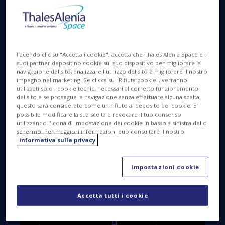
rispetto dei costi, dei tempi e della qualità. Inoltre
coordino anche tutte le attività ingegneristiche in
linea con i vincoli industriali e di servizio. Le mie
responsabilità includono anche la formulazione
Facendo clic su "Accetta i cookie", accetta che Thales Alenia Space e i
della strategia di sviluppo, il monitoraggio del
suoi partner depositino cookie sul suo dispositivo per migliorare la
progresso complessivo e l'affrontare rischi e
navigazione del sito, analizzare l'utilizzo del sito e migliorare il nostro
opportunità durante l'intero processo di sviluppo.
impegno nel marketing. Se clicca su "Rifiuta cookie", verranno
utilizzati solo i cookie tecnici necessari al corretto funzionamento
del sito e se prosegue la navigazione senza effettuare alcuna scelta,
Da quando mi sono unita a Thales Alenia Space, ho
questo sarà considerato come un rifiuto al deposito dei cookie. E'
lavorato su programmi di esplorazione spaziale
possibile modificare la sua scelta e revocare il tuo consenso
utilizzando l'icona di impostazione dei cookie in basso a sinistra dello
umana, attualmente sto lavorando sul modulo
schermo. Per maggiori informazioni può consultare il nostro
Multi-Purpose Habitat (MPH) insieme all'Agenzia
informativa sulla privacy
Spaziale Italiana e alla NASA, nell'ambito del
programma Artemis, con la visione entusiasmante
Impostazioni cookie
di progettare e sviluppare il primo modulo abitabile
per la superficie lunare.
Accetta tutti i cookie