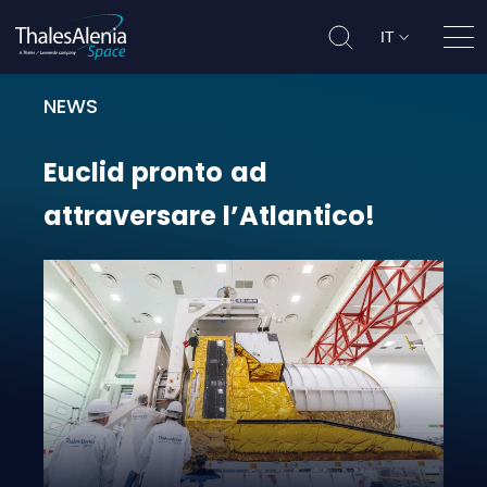
IT
Apri
NEWS
Euclid pronto ad attraversare l’Atl
Euclid
pronto
ad
attraversare
l’Atlantico!