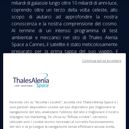
miliardi di galassie lungo oltre 10 miliardi di anni-luce,
coprendo oltre un terzo della volta celeste, allo
scopo di aiutarci ad approfondire la nostra
conoscenza e la nostra comprensione del cosmo.
Al termine di un intenso programma di test
ambientali e meccanici nel sito di Thales Alenia
Space a Cannes, il satellite è stato meticolosamente
preparato per la prima tappa del suo viaggio, il
porto di Savona, che ha raggiunto alcune ore fa.
Continua senza accettare
Attraverserà quindi l’Atlantico a bordo di una nave
sino al sito di lancio di Cape Canaveral, in Florida.
Facendo clic su "Accetta i cookie", accetta che Thales Alenia Space e i
suoi partner depositino cookie sul suo dispositivo per migliorare la
navigazione del sito, analizzare l'utilizzo del sito e migliorare il nostro
impegno nel marketing. Se clicca su "Rifiuta cookie", verranno
utilizzati solo i cookie tecnici necessari al corretto funzionamento
del sito e se prosegue la navigazione senza effettuare alcuna scelta,