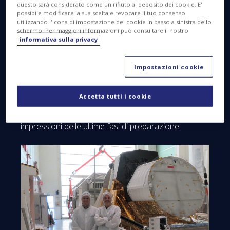
questo sarà considerato come un rifiuto al deposito dei cookie. E'
possibile modificare la sua scelta e revocare il tuo consenso
utilizzando l'icona di impostazione dei cookie in basso a sinistra dello
schermo. Per maggiori informazioni può consultare il nostro
informativa sulla privacy
© Thales Alenia Space \ ImagIn
Impostazioni cookie
Abbiamo chiesto a Ezio Ciancetta, Deputy Project
Manager del programma e a Laurent Sanna,
Accetta tutti i cookie
Assembly, Integration & Test Systems Manager di
Euclid a Cannes, di condividere con noi le loro
impressioni delle ultime fasi di preparazione.