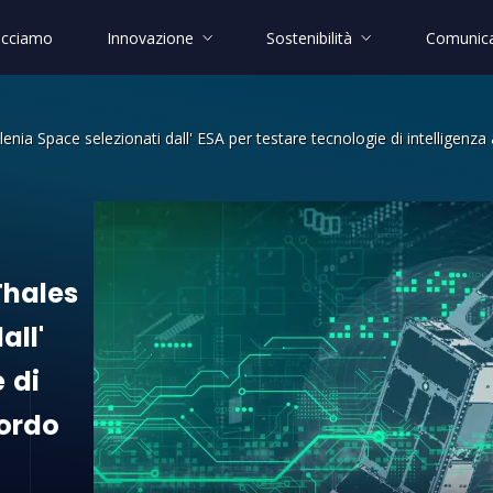
acciamo
Innovazione
Sostenibilità
Comunica
nia Space selezionati dall' ESA per testare tecnologie di intelligenza a
les Alenia Space selezionati dall' ESA
Thales
all'
e
di
ordo