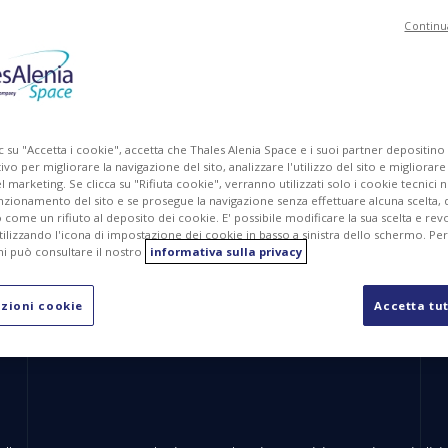
Continu
c su "Accetta i cookie", accetta che Thales Alenia Space e i suoi partner depositino
ivo per migliorare la navigazione del sito, analizzare l'utilizzo del sito e migliorare
marketing. Se clicca su "Rifiuta cookie", verranno utilizzati solo i cookie tecnici n
nzionamento del sito e se prosegue la navigazione senza effettuare alcuna scelta, 
come un rifiuto al deposito dei cookie. E' possibile modificare la sua scelta e revo
ilizzando l'icona di impostazione dei cookie in basso a sinistra dello schermo. Pe
i può consultare il nostro
informativa sulla privacy
amente dai team francesi e italiani di Thales Alenia Space, sono
 a bordo del satellite Φsat-2. La missione di questo microsatell
zioni cookie
Accetta tut
dell'intelligenza artificiale integrata a bordo dei satelliti di