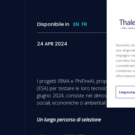
Disponibile in
EN
FR
24 APR 2024
Facendo cli
suo disposit
impegno nel 
corretto fu
considerato 
consenso ut
informazion
I progetti IRMA e PhiFireAI, proposti rispettiv
(ESA) per testare le loro tecnologie in orbita
Imposta
giugno 2024, consiste nel dimostrare l'apporto 
sociali, economiche o ambientali.
Un lungo percorso di selezione