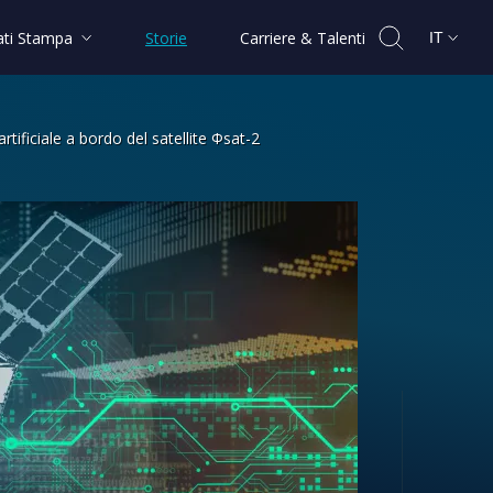
ti Stampa
Storie
Carriere & Talenti
IT
rtificiale a bordo del satellite Φsat-2
 per testare tecnologie di intelligenza