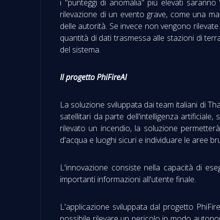
i "punteggi di anomalia" più elevati saranno "
rilevazione di un evento grave, come una ma
delle autorità. Se invece non vengono rilevate
quantità di dati trasmessa alle stazioni di ter
del sistema.
Il progetto PhiFireAI
La soluzione sviluppata dai team italiani di Tha
satellitari da parte dell'intelligenza artificia
rilevato un incendio, la soluzione permetterà 
d'acqua e luoghi sicuri e individuare le aree br
L'innovazione consiste nella capacità di eseg
importanti informazioni all'utente finale.
L'applicazione sviluppata dal progetto PhiFire
possibile rilevare un pericolo in modo autonomo