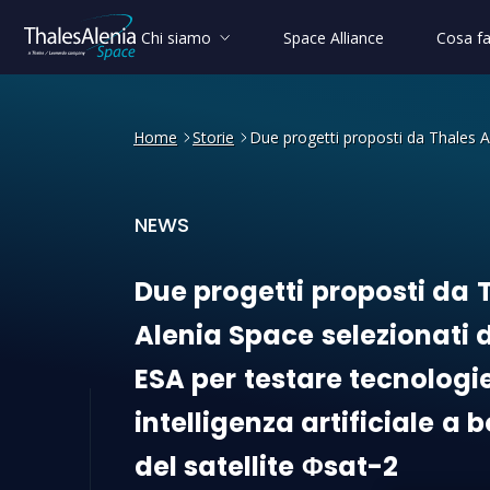
Chi siamo
Space Alliance
Cosa f
Home
Storie
Due progetti proposti da Thales Ale
NEWS
Due progetti proposti da Tha
Due
progetti
proposti
da
Alenia
Space
selezionati
d
ESA
per
testare
tecnologi
intelligenza
artificiale
a
b
del
satellite
Φsat-2