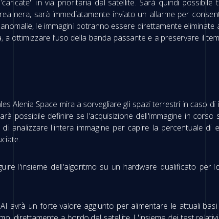
caricate" in via prioritaria dal satellite. Sarà quindi possibile
rea nera, sarà immediatamente inviato un allarme per consen
 anomalie, le immagini potranno essere direttamente eliminate a 
ra, a ottimizzare l’uso della banda passante e a preservare il tem
les Alenia Space mira a sorvegliare gli spazi terrestri in caso di
le, sarà possibile definire se l'acquisizione dell'immagine in cors
di analizzare l'intera immagine per capire la percentuale di et
uciate.
uire l'insieme dell'algoritmo su un hardware qualificato per 
AI avrà un forte valore aggiunto per alimentare le attuali basi d
, direttamente a bordo del satellite. L'insieme dei test relativi