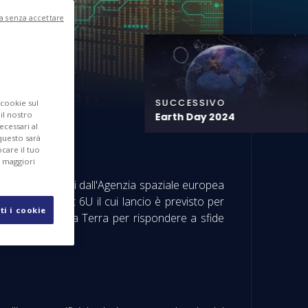
a senza accettare
SUCCESSIVO
 cookie sul
 il nostro
Earth Day 2024
ecessari al
questo sarà
care il tuo
r maggiori
 stati selezionati dall'Agenzia spaziale europea
ite, un CubeSat 6U il cui lancio è previsto per
ti i cookie
 osservazione della Terra per rispondere a sfide