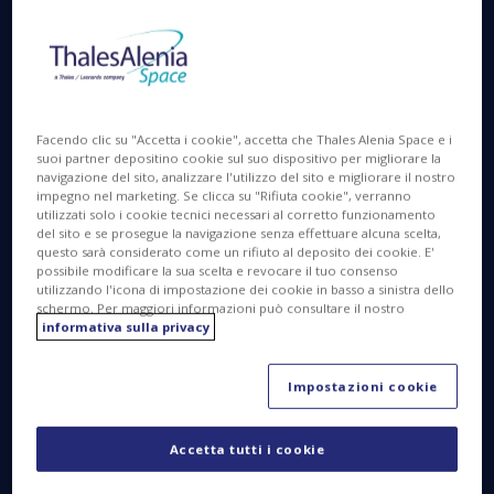
far parte di Northrop Grumman Questa partnership
non solo ha offerto opportunità preziose, ma ha
favorito una formidabile dinamica di sinergia e
collaborazione attraverso un'alleanza solida e
duratura.
Facendo clic su "Accetta i cookie", accetta che Thales Alenia Space e i
suoi partner depositino cookie sul suo dispositivo per migliorare la
navigazione del sito, analizzare l'utilizzo del sito e migliorare il nostro
impegno nel marketing. Se clicca su "Rifiuta cookie", verranno
utilizzati solo i cookie tecnici necessari al corretto funzionamento
del sito e se prosegue la navigazione senza effettuare alcuna scelta,
questo sarà considerato come un rifiuto al deposito dei cookie. E'
possibile modificare la sua scelta e revocare il tuo consenso
utilizzando l'icona di impostazione dei cookie in basso a sinistra dello
schermo. Per maggiori informazioni può consultare il nostro
informativa sulla privacy
Impostazioni cookie
Accetta tutti i cookie