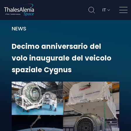
IT
Apri
NEWS
Decimo anniversario del volo inau
Decimo
anniversario
del
volo
inaugurale
del
veicolo
spaziale
Cygnus