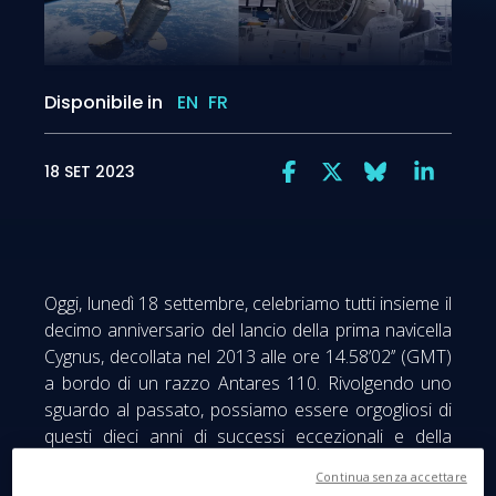
Disponibile in
EN
FR
18 SET 2023
Oggi, lunedì 18 settembre, celebriamo tutti insieme il
decimo anniversario del lancio della prima navicella
Cygnus, decollata nel 2013 alle ore 14.58’02’’ (GMT)
a bordo di un razzo Antares 110. Rivolgendo uno
sguardo al passato, possiamo essere orgogliosi di
questi dieci anni di successi eccezionali e della
proficua collaborazione tra Thales Alenia Space e la
Continua senza accettare
società statunitense Orbital ATK, dal 2018 entrata a