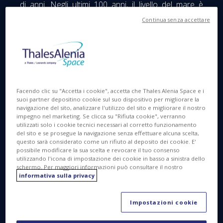
di anni. Negli ultimi 100 anni, il livello del mare è
aumentato a un ritmo senza precedenti negli ultimi
Continua senza accettare
3.000 anni.
Grazie alle tecnologie spaziali, disponiamo di
strumenti essenziali per garantire un monitoraggio
continuo e preciso del nostro pianeta. I satelliti
svolgono un ruolo fondamentale nel fornire dati
Facendo clic su "Accetta i cookie", accetta che Thales Alenia Space e i
inestimabili per comprendere e anticipare le sfide
suoi partner depositino cookie sul suo dispositivo per migliorare la
ambientali. Questi dati rappresentano da soli quasi il
navigazione del sito, analizzare l'utilizzo del sito e migliorare il nostro
impegno nel marketing. Se clicca su "Rifiuta cookie", verranno
60% delle variabili climatiche utilizzate dai gruppi di
utilizzati solo i cookie tecnici necessari al corretto funzionamento
esperti. Così, dallo spazio, i satelliti scrutano ogni
del sito e se prosegue la navigazione senza effettuare alcuna scelta,
questo sarà considerato come un rifiuto al deposito dei cookie. E'
giorno l'evoluzione degli ecosistemi e l'impatto delle
possibile modificare la sua scelta e revocare il tuo consenso
attività umane, offrendoci una visione globale,
utilizzando l'icona di impostazione dei cookie in basso a sinistra dello
fondamentale per proteggere le generazioni future.
schermo. Per maggiori informazioni può consultare il nostro
informativa sulla privacy
Per una migliore comprensione degli
Impostazioni cookie
oceani