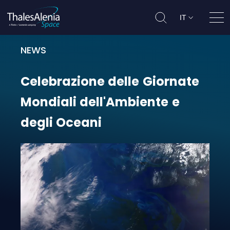
IT
Apri
NEWS
Celebrazione delle Giornate Mondi
Celebrazione
delle
Giornate
Mondiali
dell'Ambiente
e
degli
Oceani