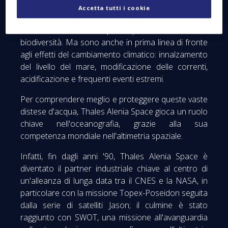
Accetta tutti i cookie
Ricoprendo quasi il 71% della superficie terrestre, gli
oceani sono essenziali per l'equilibrio climatico e la
biodiversità. Ma sono anche in prima linea di fronte
agli effetti del cambiamento climatico: innalzamento
del livello del mare, modificazione delle correnti,
acidificazione e frequenti eventi estremi.
Per comprendere meglio e proteggere queste vaste
distese d'acqua, Thales Alenia Space gioca un ruolo
chiave nell'oceanografia, grazie alla sua
competenza mondiale nell'altimetria spaziale.
Infatti, fin dagli anni '90, Thales Alenia Space è
diventato il partner industriale chiave al centro di
un'alleanza di lunga data tra il CNES e la NASA, in
particolare con la missione Topex-Poseidon seguita
dalla serie di satelliti Jason; il culmine è stato
raggiunto con SWOT, una missione all'avanguardia