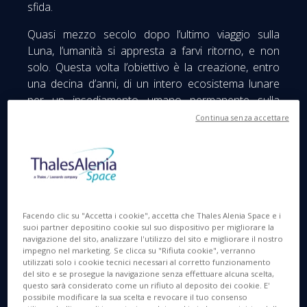
sfida.
Quasi mezzo secolo dopo l’ultimo viaggio sulla
Luna, l’umanità si appresta a farvi ritorno, e non
solo. Questa volta l’obiettivo è la creazione, entro
una decina d’anni, di un intero ecosistema lunare
per un insediamento umano permanente sulla
superficie della Luna.
Continua senza accettare
Questa missione inaugurale, segnata da momenti
indimenticabili, ha permesso di eseguire test e di
raccogliere dati preziosi, in previsione di quella
successiva, Artemis II, che porterà gli astronauti
vicino alla Luna, quasi fino a toccarla. Poi, con
Facendo clic su "Accetta i cookie", accetta che Thales Alenia Space e i
Artemis III, gli esseri umani poseranno di nuovo il
suoi partner depositino cookie sul suo dispositivo per migliorare la
navigazione del sito, analizzare l'utilizzo del sito e migliorare il nostro
piede sul nostro satellite naturale
impegno nel marketing. Se clicca su "Rifiuta cookie", verranno
utilizzati solo i cookie tecnici necessari al corretto funzionamento
del sito e se prosegue la navigazione senza effettuare alcuna scelta,
questo sarà considerato come un rifiuto al deposito dei cookie. E'
possibile modificare la sua scelta e revocare il tuo consenso