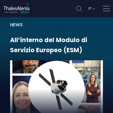
IT
Apri
NEWS
All’interno del Modulo di Servizi
All’interno
del
Modulo
di
Servizio
Europeo
(ESM)