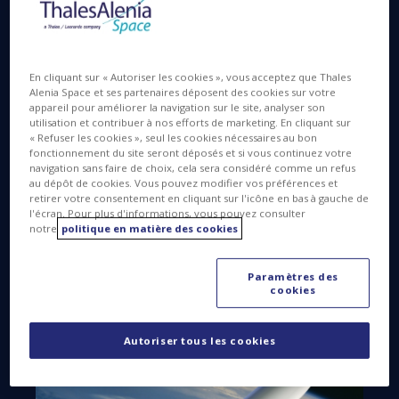
conjointe entre Thales (67%) et Leonardo (33%) a
signé un contrat avec ArianeGroup pour la
production du transmetteur de télémétrie pour
Ariane 6. Dans un premier temps, ce contrat
En cliquant sur « Autoriser les cookies », vous acceptez que Thales
ème
Alenia Space et ses partenaires déposent des cookies sur votre
couvrira jusqu’au 15
lancement d’un programme
appareil pour améliorer la navigation sur le site, analyser son
qui doit s’étendre sur 30 ans. Il s’agira de livrer 30
utilisation et contribuer à nos efforts de marketing. En cliquant sur
équipements d’ici l’automne 2025, et permettre ainsi
« Refuser les cookies », seul les cookies nécessaires au bon
fonctionnement du site seront déposés et si vous continuez votre
de préparer la montée en cadence pour la phase
navigation sans faire de choix, cela sera considéré comme un refus
d’exploitation.
au dépôt de cookies. Vous pouvez modifier vos préférences et
retirer votre consentement en cliquant sur l'icône en bas à gauche de
l'écran. Pour plus d'informations, vous pouvez consulter
Le nouveau lanceur européen alliera solutions
notre
politique en matière des cookies
éprouvées et innovation pour répondre aux
besoins évolutifs du marché avec la fiabilité de la
Paramètres des
famille Ariane pour laquelle Thales Alenia Space en
cookies
Espagne a rejoint l’aventure Ariane 6.
Autoriser tous les cookies