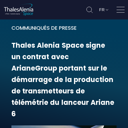
FR
Ouvr
COMMUNIQUÉS DE PRESSE
Thales Alenia Space signe un cont
Thales
Alenia
Space
signe
un
contrat
avec
ArianeGroup
portant
sur
le
démarrage
de
la
production
de
transmetteurs
de
télémétrie
du
lanceur
Ariane
6