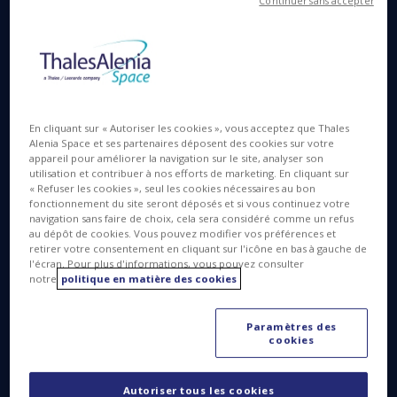
depuis la base de lancement de Cap Canaveral en
Continuer sans accepter
Floride.
SATRIA (SAteliT Republik IndonesiA) est dédié à la
réduction de la fracture numérique en Indonésie.
Doté d’une capacité de 150 gigabits par seconde, il
fournira un accès internet haut débit aux milliers
En cliquant sur « Autoriser les cookies », vous acceptez que Thales
d’îles de l’archipel indonésien et a pour ambition de
Alenia Space et ses partenaires déposent des cookies sur votre
appareil pour améliorer la navigation sur le site, analyser son
connecter des centaines de milliers de zones, dont
utilisation et contribuer à nos efforts de marketing. En cliquant sur
des milliers d’écoles, d’hôpitaux et de bâtiments
« Refuser les cookies », seul les cookies nécessaires au bon
fonctionnement du site seront déposés et si vous continuez votre
publics, ainsi que des sites gouvernementaux
navigation sans faire de choix, cela sera considéré comme un refus
régionaux non reliés par des infrastructures
au dépôt de cookies. Vous pouvez modifier vos préférences et
satellitaires ou terrestres existantes.
retirer votre consentement en cliquant sur l'icône en bas à gauche de
l'écran. Pour plus d'informations, vous pouvez consulter
notre
politique en matière des cookies
Paramètres des
cookies
Autoriser tous les cookies