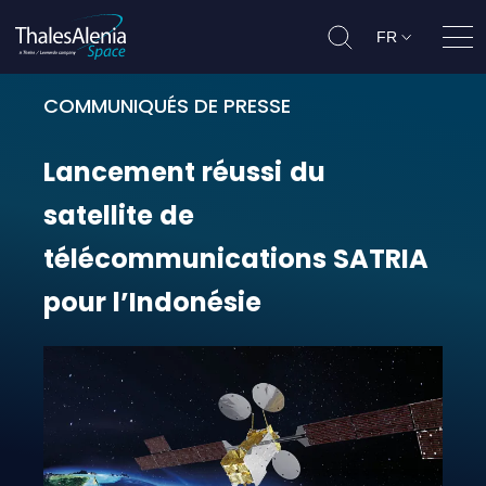
FR
Ouvr
COMMUNIQUÉS DE PRESSE
Lancement réussi du satellite de
Lancement
réussi
du
satellite
de
télécommunications
SATRIA
pour
l’Indonésie