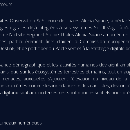
ateurs.
ivités Observation & Science de Thales Alenia Space, a déclaré
ies digitales déjà intégrées à ses Systèmes Sol. Il s’agit là d
ale de l'activité Segment Sol de Thales Alenia Space amorcée e
es particulièrement fiers d’aider la Commission européenn
nE, et de participer au Pacte vert et à la Stratégie digitale d
ance démographique et les activités humaines devraient amplif
, ainsi que sur les écosystèmes terrestres et marins, tout en a
 menaces, auxquelles s’ajoutent l’élévation du niveau de la 
ues extrêmes comme les inondations et les canicules, devront êtr
ls digitaux spatiaux ou terrestres sont donc essentiels pour pré
es jumeaux numériques