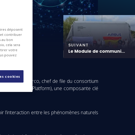
aires déposent
 et contribuer
es au bon
SUIVANT
ix, cela sera
tirer votre
Le Module de communi...
ous pouvez
les cookies
’associera à Serco, chef de file du consortium
E Core Service Platform), une composante clé
ir l’interaction entre les phénomènes naturels