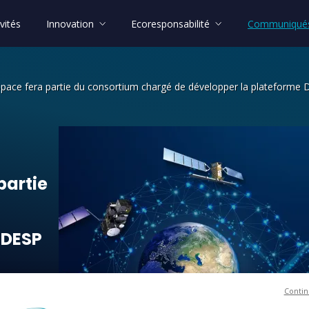
vités
Innovation
Ecoresponsabilité
Communiqués
Space fera partie du consortium chargé de développer la platefor
partie du consortium chargé de dével
partie
DESP
Contin