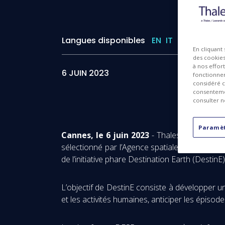
Langues disponibles
EN
IT
I
En cliquant
des cookies 
à nos effor
6 JUIN 2023
fonctionnem
considéré c
consentemen
consulter n
Paramèt
Cannes, le 6 juin 2023
- Thales Alenia Spac
sélectionné par l’Agence spatiale européenn
de l’initiative phare Destination Earth (Desti
L’objectif de DestinE consiste à développer u
et les activités humaines, anticiper les épisod