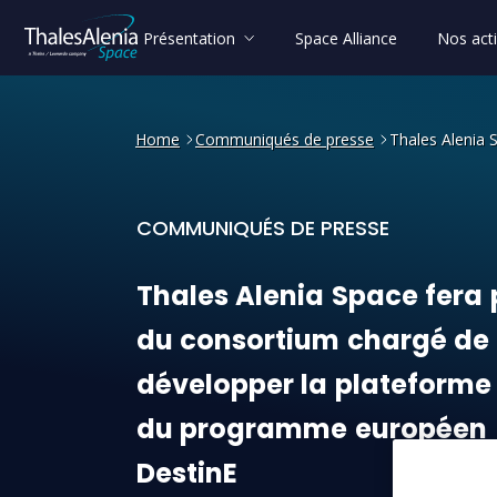
Présentation
Space Alliance
Nos acti
Home
Communiqués de presse
Thales Alenia 
COMMUNIQUÉS DE PRESSE
Thales Alenia Space fera 
Thales
Alenia
Space
fera
du
consortium
chargé
de
développer
la
plateforme
du
programme
européen
DestinE