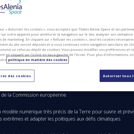
MG
PDF
 sur « Autoriser les cookies », vous acceptez que Thales Alenia Space et ses parten
sur votre appareil pour améliorer la navigation sur le site, analyser son utilisation
ts de marketing. En cliquant sur « Refuser les cookies », seul les cookies nécessair
ent du site seront déposés et si vous continuez votre navigation sans faire de cho
omme un refus au dépôt de cookies. Vous pouvez modifier vos préférences et re
t en cliquant sur l'icône en bas à gauche de l'écran. Pour plus d'informations, v
otre
politique en matière des cookies
res des cookies
Autoriser tous 
e, société conjointe entre Thales (67 %) et Leonardo (33 %), s
e (ESA) pour développer la plateforme de service DESP (Destin
nE) de la Commission européenne.
n modèle numérique très précis de la Terre pour suivre et prévo
es extrêmes et adapter les politiques aux défis climatiques.