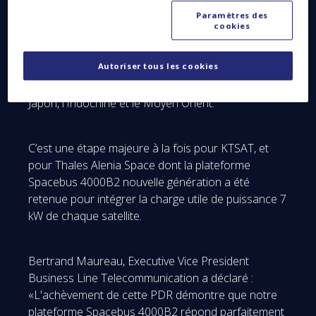
Ces deux satellites seront exploités par l’opérateur
Paramètres des
de services satellitaires coréen KTSAT, une filiale de
cookies
la société KT Corporation, et fourniront des
services d’accès internet et multimédia, de
Autoriser tous les cookies
télédiffusion et de communications fixes à travers la
Corée du Sud, les Philippines, l'Indonésie, l'Inde, le
Japon, l'Indochine et le Moyen Orient.
C’est une étape majeure à la fois pour KTSAT, et
pour Thales Alenia Space dont la plateforme
Spacebus 4000B2 nouvelle génération a été
retenue pour intégrer la charge utile de puissance 7
kW de chaque satellite.
Bertrand Maureau, Executive Vice President
Business Line Telecommunication a déclaré :
«L'achèvement de cette PDR démontre que notre
plateforme Spacebus 4000B2 répond parfaitement