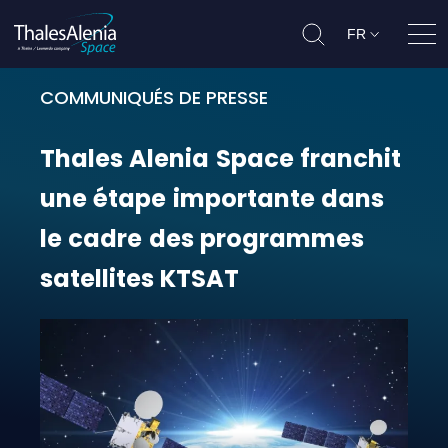
FR
Ouvr
COMMUNIQUÉS DE PRESSE
Thales Alenia Space franchit une
Thales
Alenia
Space
franchit
une
étape
importante
dans
le
cadre
des
programmes
satellites
KTSAT