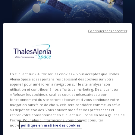
Continuer sans accepter
Langues disponibles
EN
17 AVR. 2015
En cliquant sur « Autoriser les cookies », vous acceptez que Thales
Alenia Space et ses partenaires déposent des cookies sur votre
appareil pour améliorer la navigation sur le site, analyser son
utilisation et contribuer à nos efforts de marketing. En cliquant sur
Cannes, le 18 Avril, 2015
- Thales Alenia Space
« Refuser les cookies », seul les cookies nécessaires au bon
fonctionnement du site seront déposés et si vous continuez votre
annonce le succès de la revue de conception
navigation sans faire de choix, cela sera considéré comme un refus
préliminaire (PDR) des satellites de
au dépôt de cookies. Vous pouvez modifier vos préférences et
retirer votre consentement en cliquant sur l'icône en bas à gauche de
télécommunications Koreasat-7 et Koreasat-5A
l'écran. Pour plus d'informations, vous pouvez consulter
réalisée en avril 2015.
notre
politique en matière des cookies