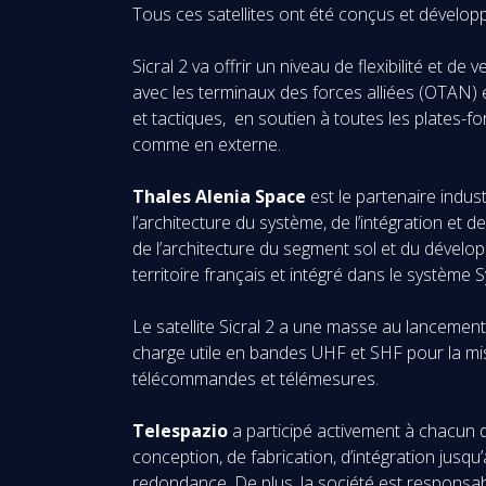
Tous ces satellites ont été conçus et dévelop
Sicral 2 va offrir un niveau de flexibilité et de
avec les terminaux des forces alliées (OTAN) 
et tactiques, en soutien à toutes les plates-f
comme en externe.
Thales Alenia Space
est le partenaire indus
l’architecture du système, de l’intégration et
de l’architecture du segment sol et du dévelo
territoire français et intégré dans le système 
Le satellite Sicral 2 a une masse au lancemen
charge utile en bandes UHF et SHF pour la miss
télécommandes et télémesures.
Telespazio
a participé activement à chacun 
conception, de fabrication, d’intégration jusq
redondance. De plus, la société est responsabl