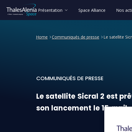
Présentation
Space Alliance
Nos acti
Home
Communiqués de presse
Le satellite Si
COMMUNIQUÉS DE PRESSE
Le satellite Sicral 2 est pr
Le
satellite
Sicral
2
est
prê
son
lancement
le
15
avril