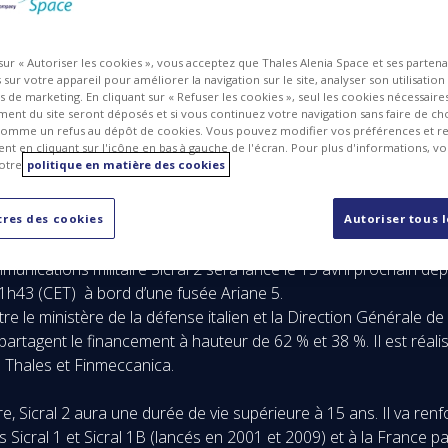
 sur « Autoriser les cookies », vous acceptez que Thales Alenia Space et ses parten
sur votre appareil pour améliorer la navigation sur le site, analyser son utilisation
ts de marketing. En cliquant sur « Refuser les cookies », seul les cookies nécessair
ent du site seront déposés et si vous continuez votre navigation sans faire de cho
omme un refus au dépôt de cookies. Vous pouvez modifier vos préférences et re
t en cliquant sur l'icône en bas à gauche de l'écran. Pour plus d'informations, v
otre
politique en matière des cookies
res des cookies
Autoriser tous 
munications militaire Sicral 2 sera lancé le 15 avril prochain de
21h43 (CET) à bord d’une fusée Ariane 5.
re le ministère de la défense italien et la Direction Générale 
 partagent le financement à hauteur de 62 % et 38 %. Il est réal
s Thales et Finmeccanica.
ire, Sicral 2 aura une durée de vie supérieure à 15 ans. Il va r
llites Sicral 1 et Sicral 1B (lancés en 2001 et 2009) et à la Franc