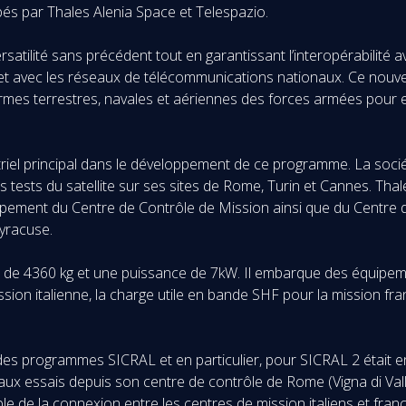
pés par Thales Alenia Space et Telespazio.
 versatilité sans précédent tout en garantissant l’interopérabilité 
et avec les réseaux de télécommunications nationaux. Ce nouveau
ormes terrestres, navales et aériennes des forces armées pour en
triel principal dans le développement de ce programme. La soci
 des tests du satellite sur ses sites de Rome, Turin et Cannes. T
ppement du Centre de Contrôle de Mission ainsi que du Centre d
Syracuse.
t de 4360 kg et une puissance de 7kW. Il embarque des équipeme
ion italienne, la charge utile en bande SHF pour la mission fran
des programmes SICRAL et en particulier, pour SICRAL 2 était 
u’aux essais depuis son centre de contrôle de Rome (Vigna di Va
e de la connexion entre les centres de mission italiens et franç