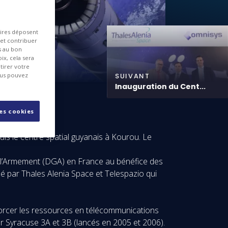
aires déposent
 et contribuer
es au bon
ix, cela sera
tirer votre
SUIVANT
ous pouvez
Inauguration du Cent...
les cookies
puis le centre spatial guyanais à Kourou. Le
de l’Armement (DGA) en France au bénéfice des
isé par Thales Alenia Space et Telespazio qui
enforcer les ressources en télécommunications
e par Syracuse 3A et 3B (lancés en 2005 et 2006).