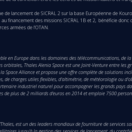
gne de lancement de SICRAL 2 sur la base Européenne de Kourou
pé au financement des missions SICRAL 1B et 2, bénéficie donc d’
orces armées de l’OTAN.
able en Europe dans les domaines des télécommunications, de la na
ures orbitales, Thales Alenia Space est une Joint-Venture entre les
la Space Alliance et propose une offre complète de solutions incl
, de charges utiles flexibles, d'altimétrie, de météorologie ou d'
rtenaire industriel naturel pour accompagner les grands pays da
aires de plus de 2 milliards d’euros en 2014 et emploie 7500 per
les, est un des leaders mondiaux de fourniture de services satell
itaires jusqu’à la gestion des services de lancement, du contrôle 