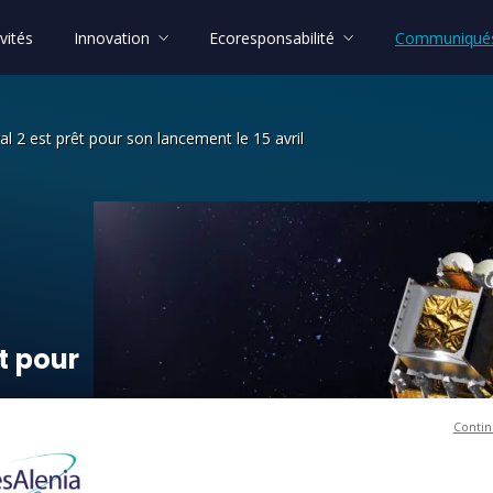
vités
Innovation
Ecoresponsabilité
Communiqués
cral 2 est prêt pour son lancement le 15 avril
êt pour son lancement le 15 avril
t
pour
Contin