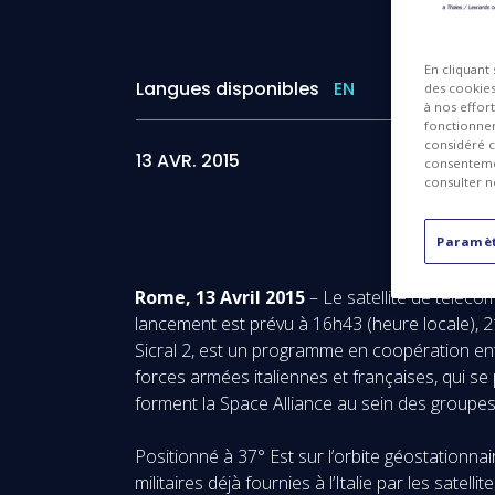
En cliquant
Langues disponibles
EN
des cookies 
à nos effor
fonctionnem
considéré c
13 AVR. 2015
consentemen
consulter n
Paramèt
Rome, 13 Avril 2015
– Le satellite de télécom
lancement est prévu à 16h43 (heure locale), 
Sicral 2, est un programme en coopération ent
forces armées italiennes et françaises, qui se
forment la Space Alliance au sein des groupe
Positionné à 37° Est sur l’orbite géostationna
militaires déjà fournies à l’Italie par les sate