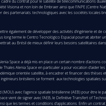
e cadre du contrat pour le satellite de télécommunications du
iété Visiona et non loin de Embraer ainsi que l’INPE (Centre Na
des partenariats. technologiques avec les sociétés locales brés
re également de développer des activités d’ingénierie et de con
plus long terme le Centro Tecnológico Espacial pourrait abriter 
ait au Brésil de mieux définir leurs besoins satellitaires dans
Alenia Space a déjà mis en place un certain nombre d’actions c
l de Thales Alenia Space en particulier a pour vocation d’aider l
démique orientée satellite, à encadrer et financer des thèses et
ingénieurs brésiliens se forment aux technologies spatiales sur 
d (MOU) avec l’agence spatiale brésilienne (AEB) pour être le pa
ce vient de signer avec l’AEB, le Definitive Transfert of Techn
insi que les termes et conditions d’applications. Enfin un contrat 