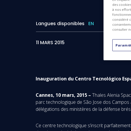
des cookies 
à nos effor
fonctionnem
considéré c
Langues disponibles
EN
consentemen
consulter n
11 MARS 2015
Paramèt
Inauguration du Centro
Tecnológico
Esp
Cannes, 10 mars, 2015 –
Thales Alenia Spac
parc technologique de São Jose dos Campos au 
délégations des ministères de la défense brési
Ce centre technologique s’inscrit parfaitement 