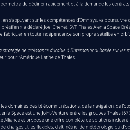
il permettra de décliner rapidement et à la demande les contrat
e, en s’appuyant sur les compétences d’Omnisys, va poursuivre d
 brésilien » a déclaré Joel Chenet, SVP Thales Alenia Space Bré
e de fabriquer en toute indépendance son propre satellite en orbi
e sa stratégie de croissance durable à l’international basée sur l
ur pour l’Amérique Latine de Thales.
es domaines des télécommunications, de la navigation, de l’obser
s Alenia Space est une Joint-Venture entre les groupes Thales (
e Alliance et propose une offre complète de solutions incluant 
de charges utiles flexibles, d'altimétrie, de météorologie ou d'o