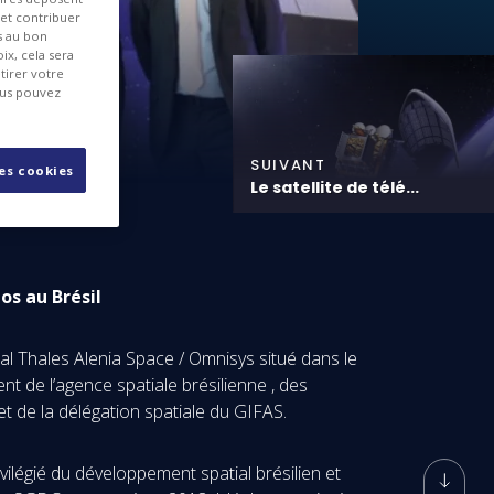
 et contribuer
es au bon
ix, cela sera
tirer votre
ous pouvez
SUIVANT
les cookies
Le satellite de télé...
os au Brésil
l Thales Alenia Space / Omnisys situé dans le
 de l’agence spatiale brésilienne , des
et de la délégation spatiale du GIFAS.
vilégié du développement spatial brésilien et