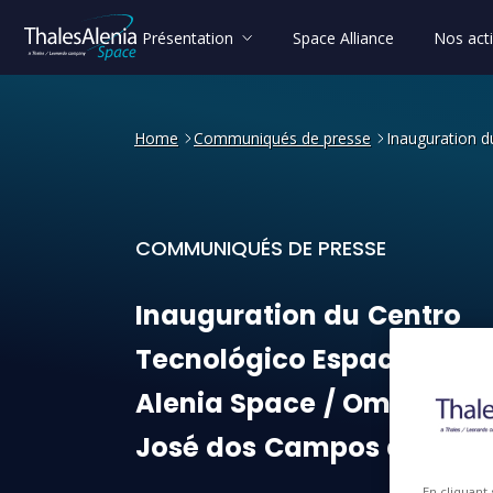
Présentation
Space Alliance
Nos acti
Home
Communiqués de presse
Inauguration d
COMMUNIQUÉS DE PRESSE
Inauguration du Centro Tec
Inauguration
du
Centro
Tecnológico
Espacial
Tha
Alenia
Space
/
Omnisys
à
José
dos
Campos
au
Brési
En cliquant