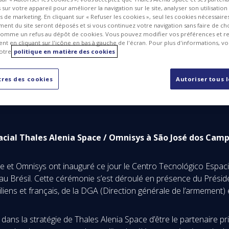
sur votre appareil pour améliorer la navigation sur le site, analyser son utilisation
ts de marketing. En cliquant sur « Refuser les cookies », seul les cookies nécessair
ent du site seront déposés et si vous continuez votre navigation sans faire de cho
omme un refus au dépôt de cookies. Vous pouvez modifier vos préférences et re
t en cliquant sur l'icône en bas à gauche de l'écran. Pour plus d'informations, v
otre
politique en matière des cookies
res des cookies
Autoriser tous 
acial Thales Alenia Space / Omnisys à
São
José dos Camp
e et Omnisys ont inauguré ce jour le Centro Tecnológico Espacia
Brésil. Cette cérémonie s’est déroulé en présence du Président
liens et français, de la DGA (Direction générale de l’armement) 
dans la stratégie de Thales Alenia Space d’être le partenaire pri