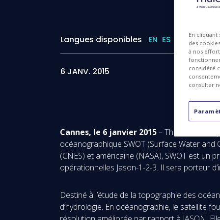
En cliquant
Langues disponibles
EN
ES
des cookies 
à nos effor
fonctionnem
considéré c
6 JANV. 2015
consentemen
consulter n
Paramèt
Cannes, le 6 janvier 2015
– Thales Alenia Sp
océanographique SWOT (Surface Water and Oce
(CNES) et américaine (NASA), SWOT est un pr
opérationnelles Jason-1-2-3. Il sera porteur d
Destiné à l’étude de la topographie des océa
d’hydrologie. En océanographie, le satellite 
résolution améliorée par rapport à JASON. Elles