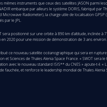
 des mêmes instruments que ceux des satellites JASON parmi les
ADIR embarque par ailleurs le système DORIS, fabriqué par Thale
Microwave Radiometer), la charge utile de localisation GPSP (
és par le JPL.
ra positionné sur une orbite à 890 km d’altitude, inclinée à 77
du en 2020 pour une mission de démonstration de 3 ans environ.
ibué ce nouveau satellite océanographique qui sera en rupture
n et Sciences de Thales Alenia Space France. « SWOT sera le to
ation avec le nouveau standard ISIS** du CNES » ajoute-t-il. 
ie de fauchée, et renforce le leadership mondial de Thales Alenia 