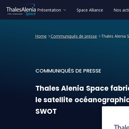
Présentation
Space Alliance
Nos acti
Home
Communiqués de presse
Thales Alenia 
COMMUNIQUÉS DE PRESSE
Thales Alenia Space fabriq
Thales
Alenia
Space
fabr
le
satellite
océanographi
SWOT