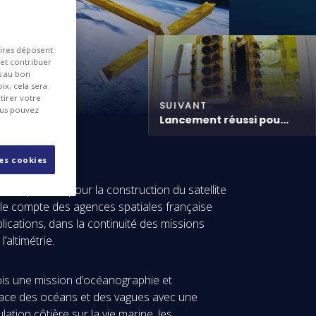
aires déposent
 et contribuer
es au bon
ix, cela sera
tirer votre
SUIVANT
ous pouvez
Lancement réussi pou...
les cookies
es Spatiales pour la construction du satellite
le compte des agences spatiales française
ations, dans la continuité des missions
altimétrie.
ois une mission d’océanographie et
urface des océans et des vagues avec une
ation côtière sur la vie marine, les