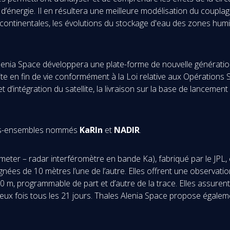
ts d’énergie. Il en résultera une meilleure modélisation du coup
 continentales, les évolutions du stockage d'eau des zones humide
ia Space développera une plate-forme de nouvelle génération 
te en fin de vie conformément à la Loi relative aux Opérations 
d’intégration du satellite, la livraison sur la base de lancemen
ous-ensembles nommés
KaRIn
et
NADIR
.
meter – radar interféromètre en bande Ka), fabriqué par le JP
gnées de 10 mètres l’une de l’autre. Elles offrent une observati
0 m, programmable de part et d’autre de la trace. Elles assurent 
deux fois tous les 21 jours. Thales Alenia Space propose égale