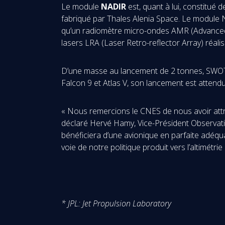
Le module
NADIR
est, quant à lui, constitué
fabriqué par Thales Alenia Space. Le module N
qu’un radiomètre micro-ondes AMR (Advanced 
lasers LRA (Laser Retro-reflector Array) réalis
D’une masse au lancement de 2 tonnes, SWOT se
Falcon 9 et Atlas V, son lancement est atten
« Nous remercions le CNES de nous avoir attr
déclaré Hervé Hamy, Vice-Président Observatio
bénéficiera d’une avionique en parfaite adéqu
voie de notre politique produit vers l’altimétr
* JPL: Jet Propulsion Laboratory