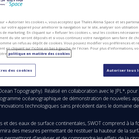
 sur « Autoriser les cookies », vous acceptez que Thales Alenia Space et ses parten
sur votre appareil pour améliorer la navigation sur le site, analyser son utilisation
ts de marketing. En cliquant sur « Refuser les cookies », seul les cookies nécessair
ent du site seront déposés et si vous continuez votre navigation sans faire de cho
omme un refus au dépôt de cookies. Vous pouvez modifier vos préférences et re
t en cliquant sur l'icône en bas à gauche de l'écran. Pour plus d'informations, v
otre
politique en matière des cookies
res des cookies
Autoriser tous 
ace annonce avoir été sélectionné par le Centre National d’Etud
an Topography). Réalisé en collaboration avec le JPL*, pour 
ogramme océanographique de démonstration de nouvelles applic
’innovations technologiques sans précédent dans le domaine de l’
ns et des eaux de surface continentales, SWOT comprend à la f
fournira des mesures permettant de restituer la hauteur de la s
 permettront d’analyser et de comprendre les effets de la circul