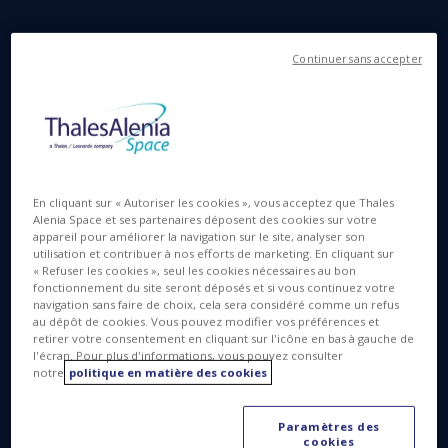
Continuer sans accepter
Microsoft ajoute la solution DeeperVision à son
service Azure Orbital
Cannes, le 6 avril 2021
- Thales Alenia Space,
En cliquant sur « Autoriser les cookies », vous acceptez que Thales
société conjointe entre Thales (67 %) et Leonardo
Alenia Space et ses partenaires déposent des cookies sur votre
appareil pour améliorer la navigation sur le site, analyser son
(33 %), et Microsoft annoncent aujourd’hui leur
utilisation et contribuer à nos efforts de marketing. En cliquant sur
décision d’innover ensemble dans le domaine des
« Refuser les cookies », seul les cookies nécessaires au bon
technologies cloud par satellite, en ajoutant la
fonctionnement du site seront déposés et si vous continuez votre
navigation sans faire de choix, cela sera considéré comme un refus
solution de traitement automatisé des images
au dépôt de cookies. Vous pouvez modifier vos préférences et
DeeperVision, développée par Thales Alenia Space,
retirer votre consentement en cliquant sur l'icône en bas à gauche de
l'écran. Pour plus d'informations, vous pouvez consulter
à la plateforme Azure Orbital de Microsoft. Grâce à
notre
politique en matière des cookies
DeeperVision, toutes les images transmises par les
satellites d’observation de la Terre pourront
Paramètres des
désormais être analysées systématiquement et
cookies