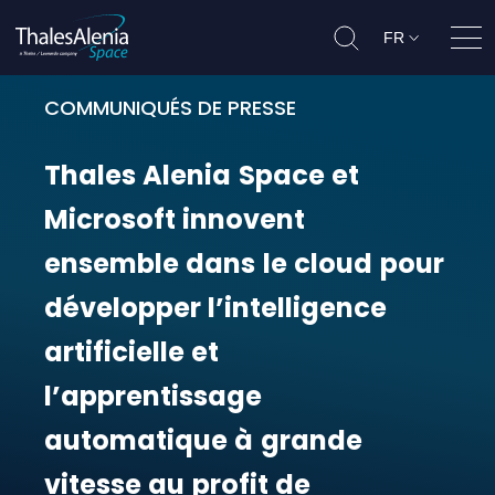
FR
Ouvr
COMMUNIQUÉS DE PRESSE
Thales Alenia Space et Microsoft i
Thales
Alenia
Space
et
Microsoft
innovent
ensemble
dans
le
cloud
pour
développer
l’intelligence
artificielle
et
l’apprentissage
automatique
à
grande
vitesse
au
profit
de